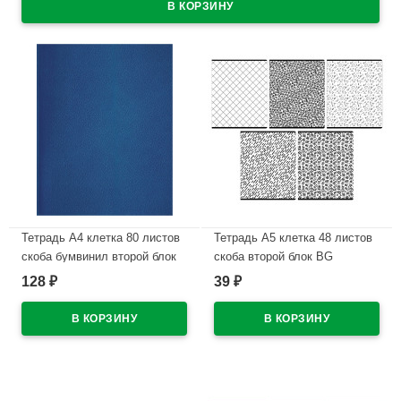
Тетрадь А4 клетка 80 листов
Тетрадь А5 клетка 48 листов
скоба бумвинил второй блок
скоба второй блок BG
BG синий арт.Т4бв80кЭ_12326
Элементы ассорти арт.Т5ск48
128
39
₽
₽
60310
В наличии
В наличии