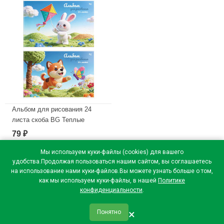
Альбом для рисования 24
листа скоба BG Теплые
истории эконом ассорти
79
₽
арт.АР4ск24 62680
Мы используем куки-файлы (cookies) для вашего
В наличии
удобства.Продолжая пользоваться нашим сайтом, вы соглашаетесь
на использование нами куки-файлов.Вы можете узнать больше о том,
как мы используем куки-файлы, в нашей
Политике
конфиденциальности
.
×
Понятно
qr_code
home
favorite
verified
person