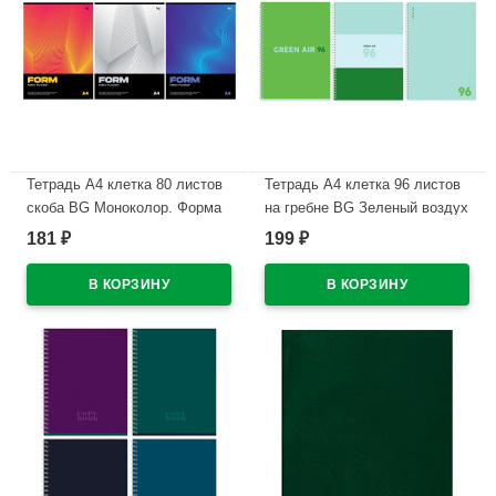
Тетрадь А4 клетка 80 листов
Тетрадь А4 клетка 96 листов
скоба BG Моноколор. Форма
на гребне BG Зеленый воздух
ассорти арт.Т4ск80 63254
матовая ламинация ассорти
181
199
₽
₽
арт.Т4гр96_лм 11925
В наличии
В наличии