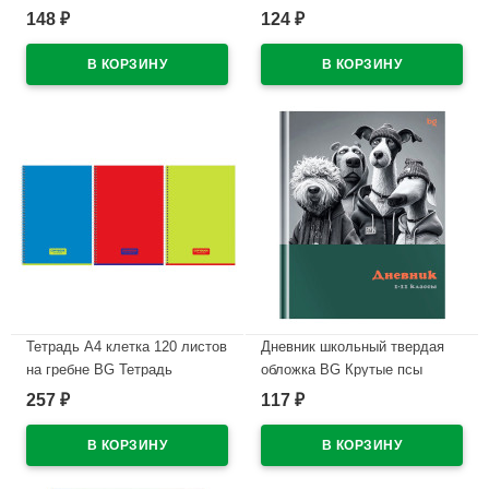
BG зеленый
Градиент ассорти арт.Т4ск48
148
124
₽
₽
арт.Т4бв96кЭ_12343
63251
В наличии
В наличии
Тетрадь А4 клетка 120 листов
Дневник школьный твердая
на гребне BG Тетрадь
обложка BG Крутые псы
глянцевая ламинация ассорти
матовая ламинация
257
117
₽
₽
арт.Т4гр120_лг 12477
арт.Д5т48_лм 62226
В наличии
В наличии