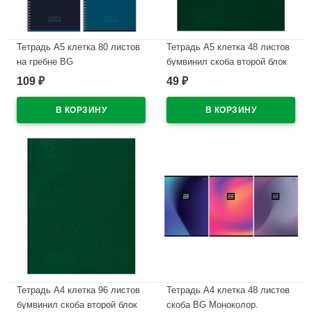
Тетрадь А5 клетка 80 листов
Тетрадь А5 клетка 48 листов
на гребне BG
бумвинил скоба второй блок
Однотонный.Темный ассорти
BG зеленый
109
49
₽
₽
арт.Т5гр80 11107
арт.Т5бв48кЭ_12319
В наличии
В наличии
Тетрадь А4 клетка 96 листов
Тетрадь А4 клетка 48 листов
бумвинил скоба второй блок
скоба BG Моноколор.