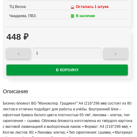
ТЦ Весна:
Осталась 1 штука
Чаадаева, ПВЗ:
В наличии
448
₽


Описание
Бизнес-блокнот BG "Моноколор. Градиент" А4 (216*296 мм) состоит из 80
листов и отлично подойдет для работы и учёбы. Внутренний блок –
офсетная бумага белого цвета плотностью 65 г/м², линовка – клетка, тип
скрепления – сшивка. Обложка блокнота изготовлена из твёрдого картона
с матовой ламинацией и выборочным лаком. • Формат: А4 (216*296 мм); •
Кол-во листов: 80; • Линовка: клетка; • Тип скрепления: сшивка; • Материал