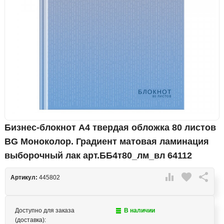
Бизнес-блокнот А4 твердая обложка 80 листов
BG Моноколор. Градиент матовая ламинация
выборочный лак арт.ББ4т80_лм_вл 64112

favorite

Артикул:
445802
Доступно для заказа
В наличии
(доставка):