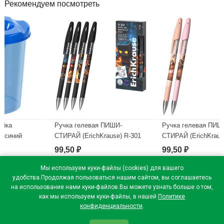
Рекомендуем посмотреть
Ручка гелевая ПИШИ-
Ручка гелевая ПИШИ-
СТИРАЙ (ErichKrause) R-301
СТИРАЙ (ErichKrause) R-301
Магия Кубомир (Magic Block)
Магия Френч (Magic Frenchie
99,50
99,50
₽
₽
синий, 0,5мм арт.65233
синий, 0,5мм арт.65335
Мы используем куки-файлы (cookies) для вашего
В наличии
В наличии
удобства.Продолжая пользоваться нашим сайтом, вы соглашаетесь
на использование нами куки-файлов.Вы можете узнать больше о том,
как мы используем куки-файлы, в нашей
Политике
конфиденциальности
.