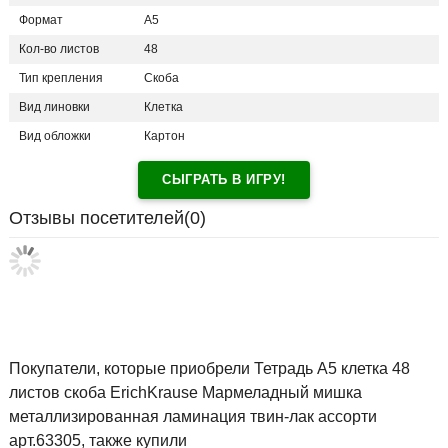
Формат
А5
Кол-во листов
48
Тип крепления
Скоба
Вид линовки
Клетка
Вид обложки
Картон
СЫГРАТЬ В ИГРУ!
Отзывы посетителей(
0
)
Покупатели, которые приобрели Тетрадь А5 клетка 48
листов скоба ErichKrause Мармеладный мишка
металлизированная ламинация твин-лак ассорти
арт.63305, также купили