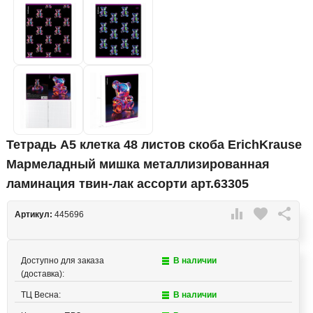
Тетрадь А5 клетка 48 листов скоба ErichKrause
Мармеладный мишка металлизированная
ламинация твин-лак ассорти арт.63305

favorite

Артикул:
445696
Доступно для заказа
В наличии
(доставка):
ТЦ Весна:
В наличии