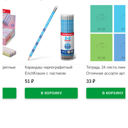
ые
Карандаш чернографитный
Тетрадь 24 листа линия BG
ErichKrause с ластиком
Отличная ассорти арт.Т5ск24
Таблица умножения 2x2 HB
11790
51
33
₽
₽
круглый корпус арт.45619
В наличии
(Ст.42)
В наличии