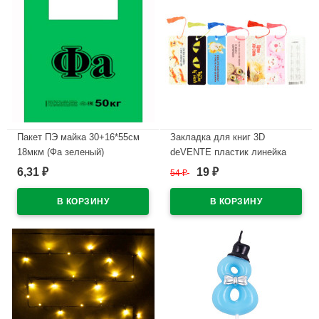
Пакет ПЭ майка 30+16*55см
Закладка для книг 3D
18мкм (Фа зеленый)
deVENTE пластик линейка
таблица умножения 152x57
6,31
19
₽
54
₽
₽
В наличии
арт.8065200
В наличии