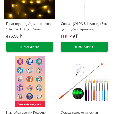
Гирлянда эл.д/дома точечная
Свеча ЦИФРА 8 Цилиндр 6см
13м 152LED цв.т.белый
цв.голубой перламутр
(зел.провод) 8реж. арт.725-
арт.1502-6425
475,50
49
₽
83
₽
₽
0564
В наличии
В наличии
Наклейки-оценки Кошечки
Указка телескопическая