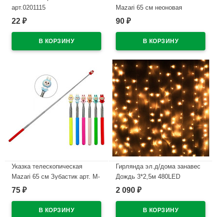
арт.0201115
Mazari 65 см неоновая
светящаяся в темноте арт M-
22
90
₽
₽
В наличии
20513
В наличии
Указка телескопическая
Гирлянда эл.д/дома занавес
Mazari 65 см Зубастик арт. M-
Дождь 3*2,5м 480LED
20514
(св.провод) цв.т.белый 8реж.
75
2 090
₽
₽
арт.138-003
В наличии
В наличии