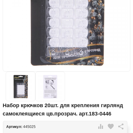
Набор крючков 20шт. для крепления гирлянд
самоклеящиеся цв.прозрач. арт.183-0446

favorite

Артикул:
445025