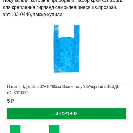
Покупатели, которые приобрели Набор крючков 20шт.
для крепления гирлянд самоклеящиеся цв.прозрач.
арт.183-0446, также купили
Пакет ПНД майка 32+16*60см 15мкм голубой/черный ЗВЁЗДЫ
(Ст.50/1000)
5
₽
В наличии