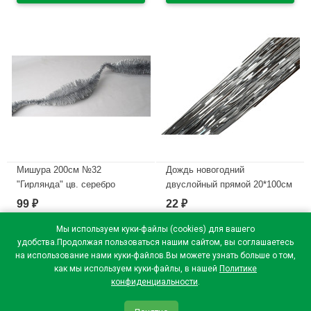
Мишура 200см №32
Дождь новогодний
"Гирлянда" цв. серебро
двуслойный прямой 20*100см
(Ст.60)
цв.серебро
99
22
₽
₽
В наличии
В наличии
Мы используем куки-файлы (cookies) для вашего
удобства.Продолжая пользоваться нашим сайтом, вы соглашаетесь
на использование нами куки-файлов.Вы можете узнать больше о том,
как мы используем куки-файлы, в нашей
Политике
конфиденциальности
.