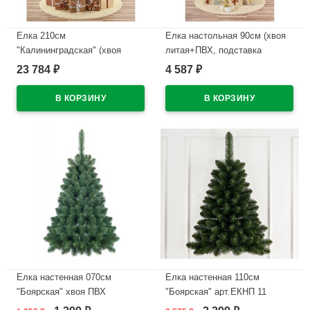
Елка 210см
Елка настольная 90см (хвоя
"Калининградская" (хвоя
литая+ПВХ, подставка
100% литая, ветки на
пенёк+мешковина)
23 784
4 587
₽
₽
шарнирах, подставка
"Полярная" арт.ЕПС 09
металл.) арт.КЛН 210
В наличии
В наличии
Елка настенная 070см
Елка настенная 110см
"Боярская" хвоя ПВХ
"Боярская" арт.ЕКНП 11
арт.ЕКНП 07