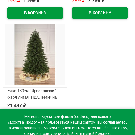
1 299
2 299
1 953
₽
3 575
₽
₽
₽
В наличии
В наличии
Елка 180см "Ярославская"
(хвоя литая+ПВХ, ветки на
шарнирах, подставка
21 487
₽
металл.) арт.ЕЯРС 18
Мы используем куки-файлы (cookies) для вашего
В наличии
удобства.Продолжая пользоваться нашим сайтом, вы соглашаетесь
на использование нами куки-файлов.Вы можете узнать больше о том,
как мы используем куки-файлы, в нашей
Политике