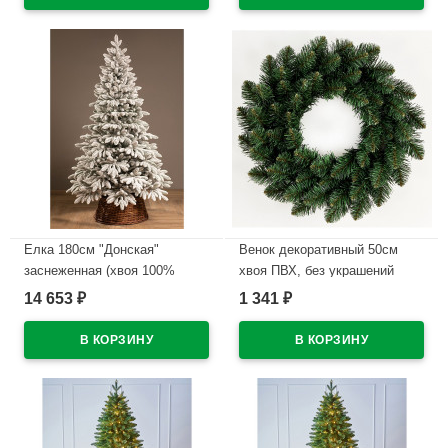
Елка 180см "Донская"
Венок декоративный 50см
заснеженная (хвоя 100%
хвоя ПВХ, без украшений
литая, ветки на шарнирах,
"Боярский" арт.ВБК 50
14 653
1 341
₽
₽
подст. пласт.) арт.ЕДОНЗ 18
В наличии
В наличии