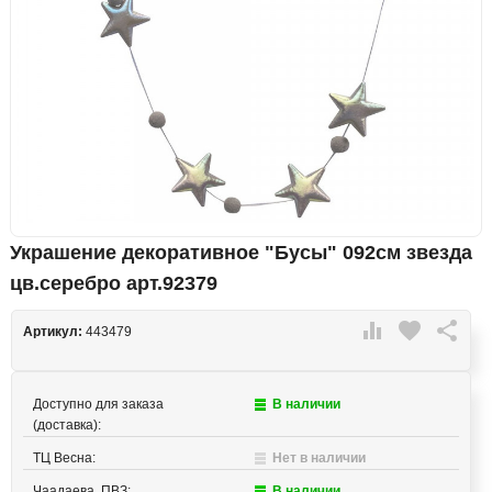
Украшение декоративное "Бусы" 092см звезда
цв.серебро арт.92379

favorite

Артикул:
443479
Доступно для заказа
В наличии
(доставка):
ТЦ Весна:
Нет в наличии
Чаадаева, ПВЗ:
В наличии