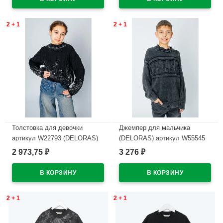
В наличии
2 + 1
2 + 1
Толстовка для девочки
Джемпер для мальчика
артикул W22793 (DELORAS)
(DELORAS) артикул W55545
размер цвет черный
размер 34/134-44/164 цвет
2 973,75
3 276
₽
₽
темно-серый
В наличии
В наличии
2 + 1
2 + 1