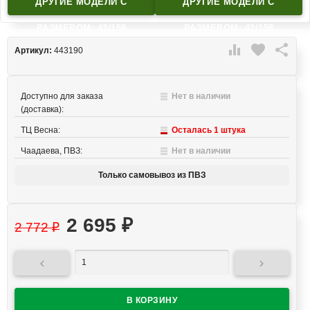
ДРУГИЕ МОДЕЛИ C
ДРУГИЕ МОДЕЛИ C
РАЗМЕРОМ: 42/158
РАЗМЕРОМ: 42/158

favorite

Артикул:
443190
Доступно для заказа
Нет в наличии
(доставка):
ТЦ Весна:
Осталась 1 штука
Чаадаева, ПВЗ:
Нет в наличии
Только самовывоз из ПВЗ
2 695
₽
2 772
₽

