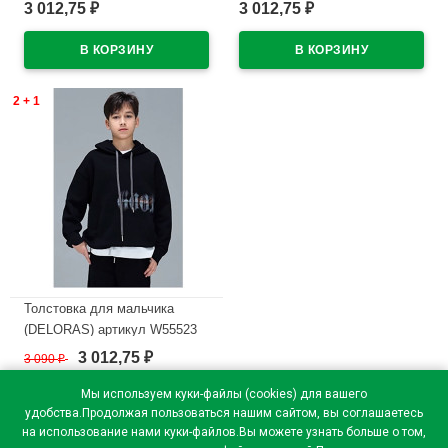
размер 34/134-44/164 цвет
размер цвет черный
3 012,75
3 012,75
₽
₽
черный
В наличии
В наличии
2 + 1
Толстовка для мальчика
(DELORAS) артикул W55523
размер 34/134-44/164 цвет
3 012,75
3 090
₽
₽
черный
Мы используем куки-файлы (cookies) для вашего
В наличии
удобства.Продолжая пользоваться нашим сайтом, вы соглашаетесь
на использование нами куки-файлов.Вы можете узнать больше о том,