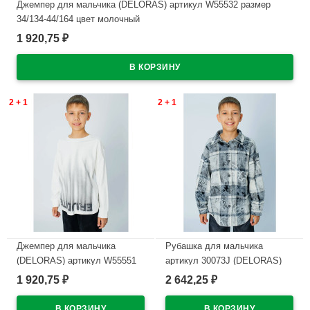
Джемпер для мальчика (DELORAS) артикул W55532 размер
34/134-44/164 цвет молочный
1 920,75
₽
В наличии
2 + 1
2 + 1
Джемпер для мальчика
Рубашка для мальчика
(DELORAS) артикул W55551
артикул 30073J (DELORAS)
размер 34/134-44/164 цвет
размер цвет серый
1 920,75
2 642,25
₽
₽
молочный
В наличии