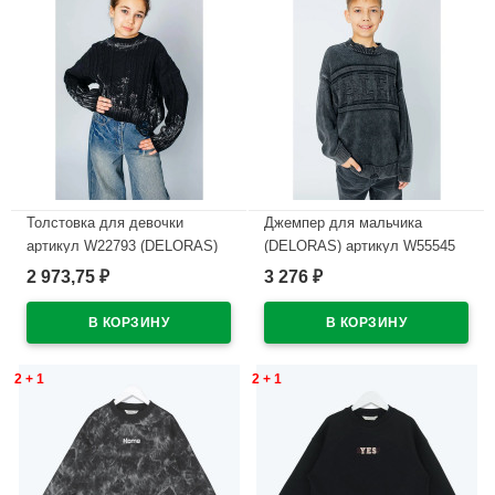
Толстовка для девочки
Джемпер для мальчика
артикул W22793 (DELORAS)
(DELORAS) артикул W55545
размер цвет черный
размер 34/134-44/164 цвет
2 973,75
3 276
₽
₽
темно-серый
В наличии
В наличии
2 + 1
2 + 1