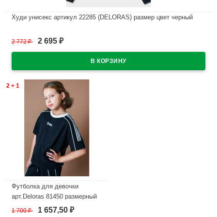
Худи унисекс артикул 22285 (DELORAS) размер цвет черный
В наличии
2 695
2 772
₽
₽
2 + 1
Футболка для девочки
арт.Deloras 81450 размерный
ряд 34/134- 44/164 цвет
1 657,50
1 700
₽
₽
черный