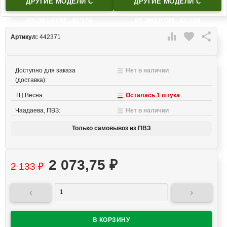
ДРУГИЕ МОДЕЛИ C
ДРУГИЕ МОДЕЛИ C
РАЗМЕРОМ: 42/158
РАЗМЕРОМ: 42/158

favorite

Артикул:
442371
Доступно для заказа
Нет в наличии
(доставка):
ТЦ Весна:
Осталась 1 штука
Чаадаева, ПВЗ:
Нет в наличии
Только самовывоз из ПВЗ
2 073,75
₽
2 133
₽

