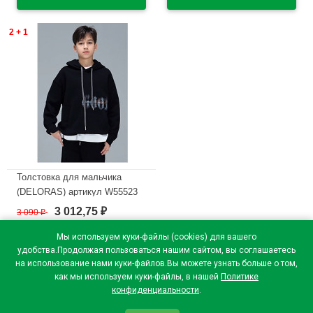
В наличии
2 + 1
Толстовка для мальчика
(DELORAS) артикул W55523
размер 34/134-44/164 цвет
3 012,75
3 090
₽
₽
черный
Мы используем куки-файлы (cookies) для вашего
В наличии
удобства.Продолжая пользоваться нашим сайтом, вы соглашаетесь
на использование нами куки-файлов.Вы можете узнать больше о том,
как мы используем куки-файлы, в нашей
Политике
конфиденциальности
.