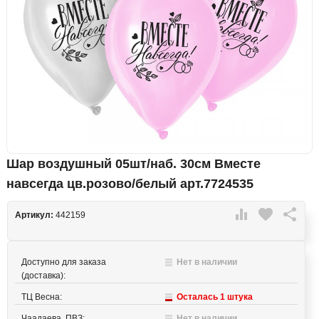
Шар воздушный 05шт/наб. 30см Вместе
навсегда цв.розово/белый арт.7724535

favorite

Артикул:
442159
Доступно для заказа
Нет в наличии
(доставка):
ТЦ Весна:
Осталась 1 штука
Чаадаева, ПВЗ:
Нет в наличии