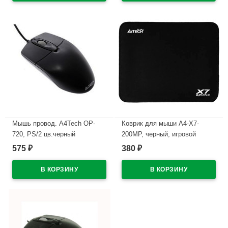
Мышь провод. A4Tech OP-
Коврик для мыши A4-X7-
720, PS/2 цв.черный
200MP, черный, игровой
575
380
₽
₽
В наличии
В наличии