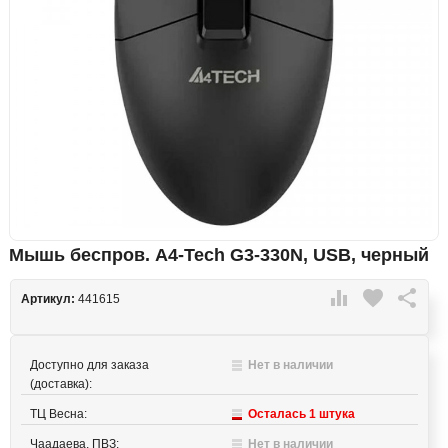
Мышь беспров. A4-Tech G3-330N, USB, черный

favorite

Артикул:
441615
Доступно для заказа
Нет в наличии
(доставка):
ТЦ Весна:
Осталась 1 штука
Чаадаева, ПВЗ:
Нет в наличии