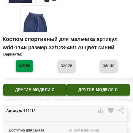
Костюм спортивный для мальчика артикул
wdd-1146 размер 32/128-46/170 цвет синий
Варианты:
42/158
32/128
36/140
ДРУГИЕ МОДЕЛИ C
ДРУГИЕ МОДЕЛИ C
РАЗМЕРОМ: 42/158
РАЗМЕРОМ: 42/158

favorite

Артикул:
441413
Доступно для заказа
Нет в наличии