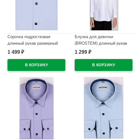
Сорочка подростковая
Блузка для девочки
длинный рукав размерный
(BROSTEM) длинный рукав
ряд 37/158-164 -41/176-182
цвет белый арт.3LBD3+1
1 499
1 299
₽
₽
цвет голубой Brostem
размерный ряд 30/122-44/164
арт.DS1A60-4706X на кнопках
В наличии
В наличии