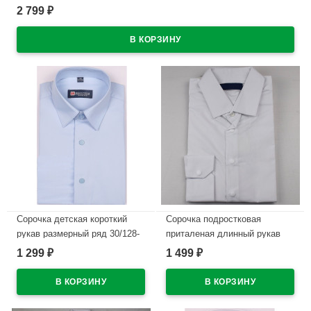
2 799
₽
В наличии
Сорочка детская короткий
Сорочка подростковая
рукав размерный ряд 30/128-
приталеная длинный рукав
134-36/158-164 цвет голубой
размерный ряд 36/158-
1 299
1 499
₽
₽
Brostem арт.4SBD14+2ds на
164(XXS)-41/176-182(XL) цвет
металлических кнопках
белый Brostem арт.3LBX15-
1X** на кнопках
В наличии