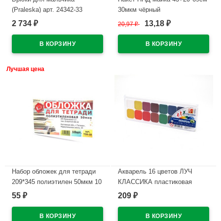
(Praleska) арт. 24342-33
30мкм чёрный
Президент клетка зауженный
WWW/World(Ст.50/500)
2 734
13,18
₽
20,97
₽
₽
силуэт размерный ряд 30/122-
В наличии
48/182 цвет синий
В наличии
Лучшая цена
Набор обложек для тетради
Акварель 16 цветов ЛУЧ
209*345 полиэтилен 50мкм 10
КЛАССИКА пластиковая
штук в наборе арт Т50-10
коробка без кисти медовые
55
209
₽
₽
арт 19С1290-08
В наличии
В наличии