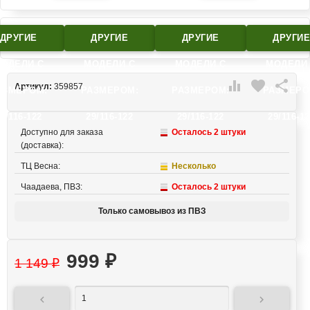
ДРУГИЕ
ДРУГИЕ
ДРУГИЕ
ДРУГИ
ОДЕЛИ C
МОДЕЛИ C
МОДЕЛИ C
МОДЕЛИ

favorite

Артикул:
359857
АЗМЕРОМ:
РАЗМЕРОМ:
РАЗМЕРОМ:
РАЗМЕРО
9/116-122
29/116-122
29/116-122
29/116-1
Доступно для заказа
Осталось 2 штуки
(доставка):
ТЦ Весна:
Несколько
Чаадаева, ПВЗ:
Осталось 2 штуки
Только самовывоз из ПВЗ
999
₽
1 149
₽

