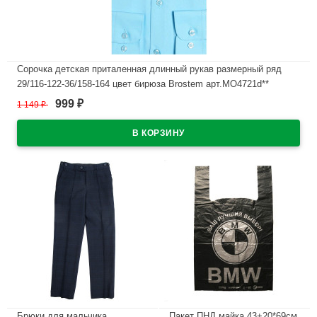
Сорочка детская приталенная длинный рукав размерный ряд
29/116-122-36/158-164 цвет бирюза Brostem арт.MO4721d**
999
1 149
₽
₽
В наличии
Брюки для мальчика
Пакет ПНД майка 43+20*69см