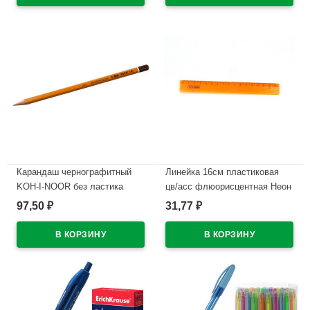
Карандаш чернографитный
Линейка 16см пластиковая
KOH-I-NOOR без ластика
цв/асс флюорисцентная Неон
арт.1500 2В
(Neon) СТАММ арт.ЛН01
97,50
31,77
₽
₽
В наличии
В наличии