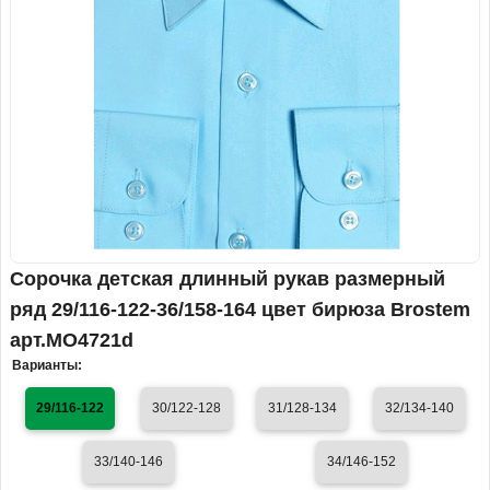
Сорочка детская длинный рукав размерный
ряд 29/116-122-36/158-164 цвет бирюза Brostem
арт.MO4721d
Варианты:
29/116-122
30/122-128
31/128-134
32/134-140
33/140-146
34/146-152