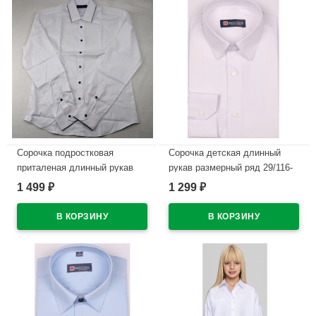
В наличии
Сорочка подростковая
Сорочка детская длинный
приталеная длинный рукав
рукав размерный ряд 29/116-
размерный ряд 36/158-
122-36/158-164 цвет белый
1 499
1 299
₽
₽
164(XXS)-41/176-182(XL) цвет
Brostem арт.4LBD14+1d на
белый Brostem арт.4LBX8-
металлических кнопках
1X** на металлических
В наличии
кнопках
В наличии