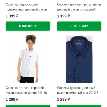
Сорочка подростковая
Сорочка детская приталенная
приталенная длинный рукав
длинный рукав размерный
размерный ряд 37/158-164
ряд 29/116-36/158-164 цвет
1 399
1 199
₽
₽
-41/176-182 цвет сирень
голубой Brostem
Brostem арт.1LX212+5X** на
арт.1LD212+2d** на кнопках
кнопках
В наличии
В наличии
Сорочка детская короткий
Сорочка детская длинный
рукав размерный ряд 29/116-
рукав размерный ряд 29/116-
122-36/158-164 цвет белый
122-36/158-164 цвет темно-
1 299
1 299
₽
₽
Brostem арт.DS1A60-4701ds
синий Brostem арт.DS1A60-