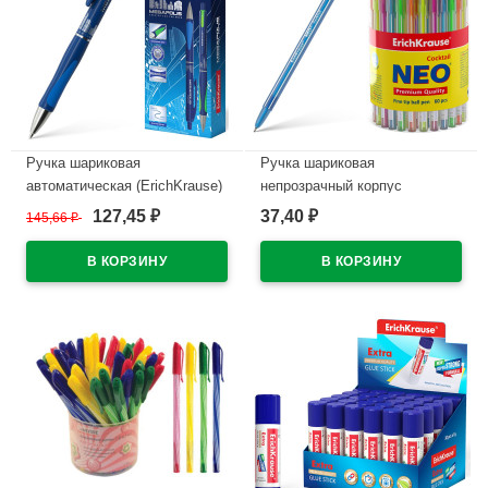
Ручка шариковая
Ручка шариковая
автоматическая (ErichKrause)
непрозрачный корпус
Megapolis Концепция
(ErichKrause) Neo Коктейль
127,45
37,40
145,66
₽
₽
₽
(Concept) непрозрачный
(Cocktail) синий, 0,7мм, игла,
корпус, резиновый упор,
одноразовая
синий арт.31 (Ст.12)
арт.33518(Ст.60/360)
В наличии
В наличии