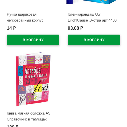
Ручка шариковая
Клей-карандаш 08г
непрозрачный корпус
ErichKrause Экстра арт.4433
(deVENTE) Карамелька
(Ст.30)
14
93,08
₽
₽
полосатая, синий арт.5073410
В наличии
(Ст.)
В наличии
Книга мягкая обложка А5
Справочник в таблицах
Алгебра и начала анализа 7-