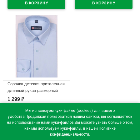
на кнопках
3918d на кнопках
В наличии
В наличии
Сорочка детская приталенная
длинный рукав размерный
ряд 29/116-122-36/158-164
1 299
₽
цвет голубой Brostem
арт.3LBD1+2d на кнопках
Мы используем куки-файлы (cookies) для вашего
удобства.Продолжая пользоваться нашим сайтом, вы соглашаетесь
В наличии
на использование нами куки-файлов.Вы можете узнать больше о том,
как мы используем куки-файлы, в нашей
Политике
конфиденциальности
.