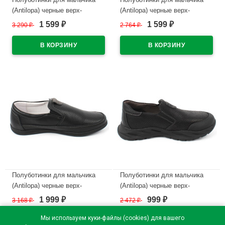
(Antilopa) черные верх-
(Antilopa) черные верх-
натуральная кожа подкладка-
искусственная кожа +
1 599
1 599
3 290
₽
2 764
₽
₽
₽
натуральная кожа размер 32-
текстиль подкладка-без
37 арт.AL 7282
подклада размер 32-37 арт.AL
7082
В наличии
В наличии
Полуботинки для мальчика
Полуботинки для мальчика
(Antilopa) черные верх-
(Antilopa) черные верх-
натуральная кожа подкладка-
искусственный нубук
1 999
999
3 168
₽
2 472
₽
₽
₽
натуральная кожа размер 33-
подкладка-натуральная кожа
38 арт.AL 7092
размер 32-37 арт.AL 7374
Мы используем куки-файлы (cookies) для вашего