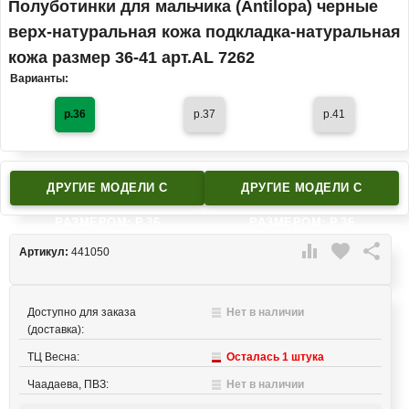
Полуботинки для мальчика (Antilopa) черные
верх-натуральная кожа подкладка-натуральная
кожа размер 36-41 арт.AL 7262
Варианты:
р.36
р.37
р.41
ДРУГИЕ МОДЕЛИ C
ДРУГИЕ МОДЕЛИ C
РАЗМЕРОМ: Р.36
РАЗМЕРОМ: Р.36

favorite

Артикул:
441050
Доступно для заказа
Нет в наличии
(доставка):
ТЦ Весна:
Осталась 1 штука
Чаадаева, ПВЗ:
Нет в наличии