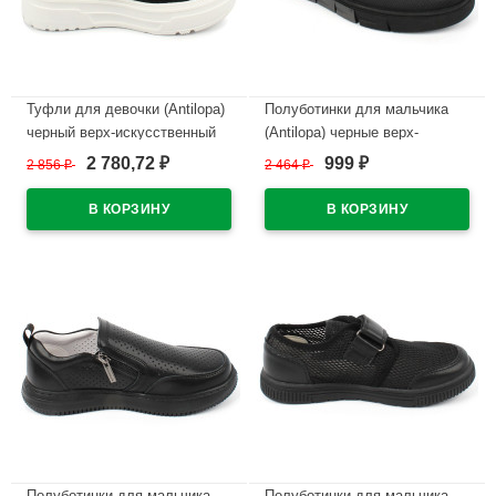
Туфли для девочки (Antilopa)
Полуботинки для мальчика
черный верх-искусственный
(Antilopa) черные верх-
нубук подкладка-натуральная
искусственная кожа
2 780,72
999
2 856
₽
2 464
₽
₽
₽
кожа размерный ряд 32-36
подкладка-искусственная
арт.AL 11380
кожа размер 32-37 арт.AL
7400
В наличии
В наличии
Полуботинки для мальчика
Полуботинки для мальчика