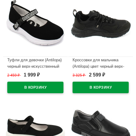
Туфли для девочки (Antilopa)
Кроссовки для мальчика
черный верх-искусственный
(Antilopa) цвет черный верх-
нубук подкладка-натуральная
текстиль подкладка-текстиль
1 999
2 599
2 459
₽
3 325
₽
₽
₽
кожа размерный ряд 31-36
артикул AL 12471
арт.AL 11118
В наличии
В наличии