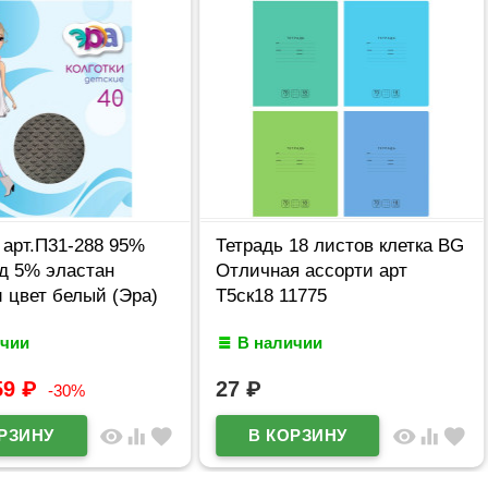
 арт.П31-288 95%
Тетрадь 18 листов клетка BG
д 5% эластан
Отличная ассорти арт
 цвет белый (Эра)
Т5ск18 11775
ичии
В наличии
59
₽
27
₽
-30%
visibility
equalizer
favorite
visibility
equalizer
favorite