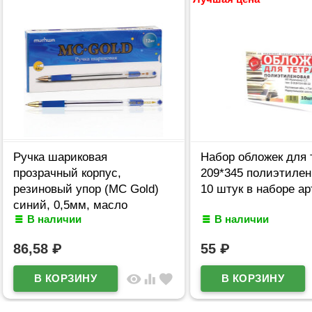
Ручка шариковая
Набор обложек для 
прозрачный корпус,
209*345 полиэтилен
резиновый упор (MC Gold)
10 штук в наборе ар
синий, 0,5мм, масло
В наличии
В наличии
арт.BMC-02
86,58
₽
55
₽
visibility
equalizer
favorite