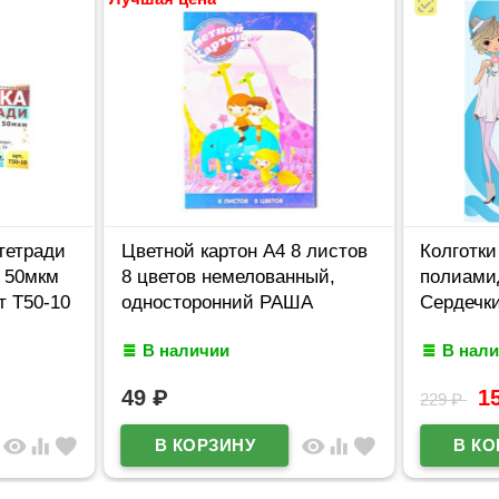
тетради
Цветной картон А4 8 листов
Колготки
 50мкм
8 цветов немелованный,
полиами
т Т50-10
односторонний РАША
Сердечки
В наличии
В нал
49
₽
1
229
₽
visibility
equalizer
favorite
visibility
equalizer
favorite