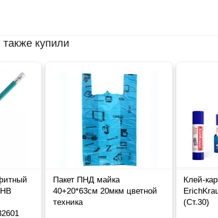
 также купили
фитный
Пакет ПНД майка
Клей-кар
 НВ
40+20*63см 20мкм цветной
ErichKra
техника
(Ст.30)
32601