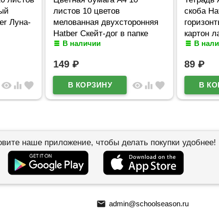
ый
листов 10 цветов
скоба Ha
er Луна-
мелованная двухсторонняя
горизон
Hatber Скейт-дог в папке
картон л
В наличии
В нал
арт.10Бц4м_36610
арт.60Т5
149
₽
89
₽
visibility
equalizer
favorite
visibility
equalizer
favorite
овите наше приложение, чтобы делать покупки удобнее!
email
admin@schoolseason.ru