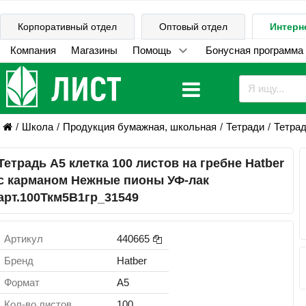
Корпоративный отдел
Оптовый отдел
Интерн
Компания
Магазины
Помощь
Бонусная программа
Школа
Продукция бумажная, школьная
Тетради
Тетрад
Тетрадь А5 клетка 100 листов на гребне Hatber
с карманом Нежные пионы УФ-лак
арт.100Ткм5В1гр_31549
Артикул
440665
Бренд
Hatber
Формат
А5
Кол-во листов
100