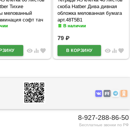
tber Тихие
скоба Hatber Дива дивная
ты мелованный
обложка мелованная бумага
аминация софт тач
арт.48Т5В1
ичии
В наличии
В1
79
₽
visibility
equalizer
favorite
visibility
equalizer
favorite
8-927-288-86-50
Бесплатные звонки по РФ