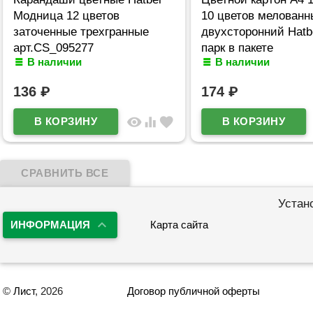
Модница 12 цветов
10 цветов мелованн
заточенные трехгранные
двухсторонний Hatb
арт.CS_095277
парк в пакете
В наличии
В наличии
арт.10Кц4_36116
136
₽
174
₽
visibility
equalizer
favorite
Устан
ИНФОРМАЦИЯ
Карта сайта
©
Лист
, 2026
Договор публичной оферты