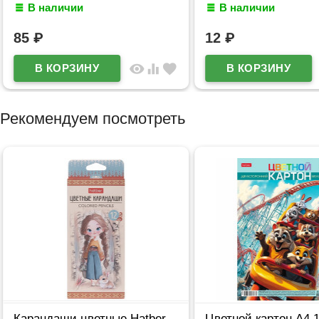
В наличии
В наличии
85
₽
12
₽
visibility
equalizer
favorite
Рекомендуем посмотреть
Карандаши цветные Hatber
Цветной картон А4 