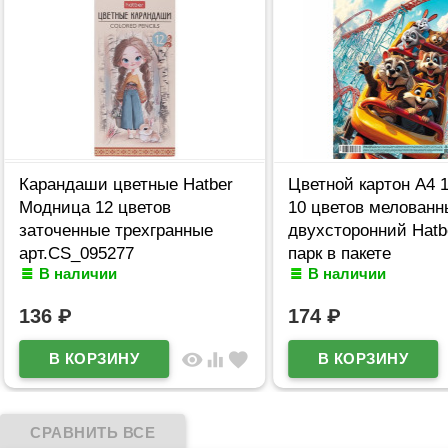
Карандаши цветные Hatber
Цветной картон А4 
Модница 12 цветов
10 цветов мелованн
заточенные трехгранные
двухсторонний Hatb
арт.CS_095277
парк в пакете
В наличии
В наличии
арт.10Кц4_36116
136
₽
174
₽
visibility
equalizer
favorite