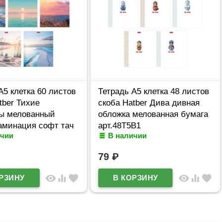
А5 клетка 60 листов
Тетрадь А5 клетка 48 листов
tber Тихие
скоба Hatber Дива дивная
ты мелованный
обложка мелованная бумага
аминация софт тач
арт.48Т5В1
ичии
В наличии
В1
79
₽
visibility
equalizer
favorite
visibility
equalizer
favorite