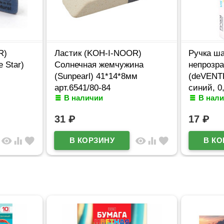
R)
Ластик (KOH-I-NOOR)
Ручка ш
 Star)
Солнечная жемчужина
непрозр
(Sunpearl) 41*14*8мм
(deVENTE
арт.6541/80-84
синий, 0
В наличии
В нал
арт.5073
31
₽
17
₽
visibility
equalizer
favorite
visibility
equalizer
favorite