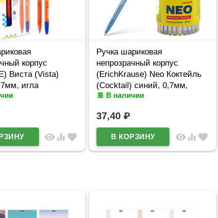
ариковая
Ручка шариковая
ачный корпус
непрозрачный корпус
) Виста (Vista)
(ErichKrause) Neo Коктейль
,7мм, игла
(Cocktail) синий, 0,7мм,
ичии
В наличии
328
игла, одноразовая
арт.33518(Ст.60/360)
37,40
₽
visibility
equalizer
favorite
visibility
equalizer
favorite