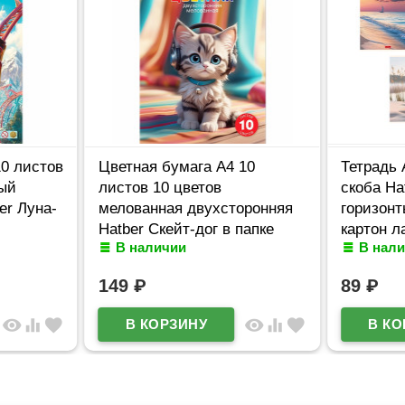
10 листов
Цветная бумага А4 10
Тетрадь 
ый
листов 10 цветов
скоба Ha
er Луна-
мелованная двухсторонняя
горизон
Hatber Скейт-дог в папке
картон л
В наличии
В нал
арт.10Бц4м_36610
арт.60Т5
149
₽
89
₽
visibility
equalizer
favorite
visibility
equalizer
favorite