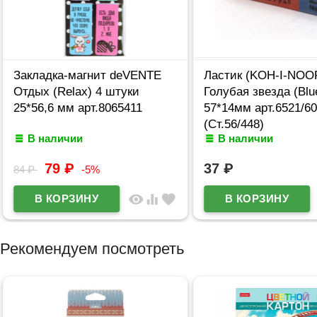
Закладка-магнит deVENTE
Ластик (KOH-I-NOO
Отдых (Relax) 4 штуки
Голубая звезда (Blue
25*56,6 мм арт.8065411
57*14мм арт.6521/60
(Ст.56/448)
В наличии
В наличии
79
₽
37
₽
84
₽
-5%
visibility
equalizer
favorite
Рекомендуем посмотреть