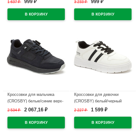
999
999
1 637
₽
3 233
₽
₽
₽
подкладка-натуральная кожа
подкладка-байка артикул
размерный ряд 34-
248298/02-01
38арт.248002/03-04
В наличии
В наличии
Кроссовки для мальчика
Кроссовки для девочки
(CROSBY) белые/синие верх-
(CROSBY) белый/черный
искусственная кожа+сетка
верх-искусственная кожа/
2 067,16
1 599
2 534
₽
2 227
₽
₽
₽
подкладка-текстиль размер
сетка подкладка-сетка
38-41 арт.248045/03-02
арт.248039/04-01
В наличии
В наличии