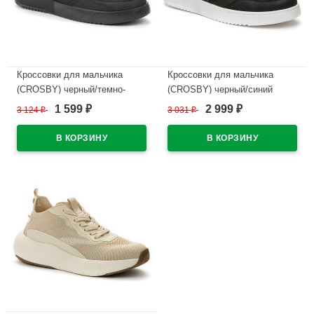
Кроссовки для мальчика
Кроссовки для мальчика
(CROSBY) черный/темно-
(CROSBY) черный/синий
серый верх-искуственная
верх-искуственная кожа
1 599
2 999
3 124
₽
3 031
₽
₽
₽
кожа подкладка-текстиль
подкладка-текстиль артикул
артикул 447002/04-02
447002/02-04
В наличии
В наличии