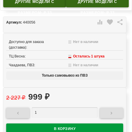
ДРУГИЕ МОДЕЛИ C
ДРУГИЕ МОДЕЛИ C
РАЗМЕРОМ: Р.33
РАЗМЕРОМ: Р.33

favorite

Артикул:
440056
Доступно для заказа
Нет в наличии
(доставка):
ТЦ Весна:
Осталась 1 штука
Чаадаева, ПВЗ:
Нет в наличии
Только самовывоз из ПВЗ
999
₽
2 227
₽

