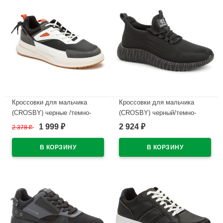
Кроссовки для мальчика
Кроссовки для мальчика
(CROSBY) черные /темно-
(CROSBY) черный/темно-
серый верх-искусственный
серый верх-искуственная
1 999
2 924
2 378
₽
₽
₽
нубук подкладка-
кожа подкладка-текстиль
искусственная кожа
артикул 447007/03-01
размерный ряд 38-41
В наличии
арт.248013/06-04
В наличии