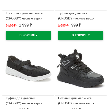
Кроссовки для мальчика
Туфли для девочки
(CROSBY) черные верх-
(CROSBY) черные верх-
искусственная кожа+сетка
искусственный нубук
1 999
999
2 100
₽
1 637
₽
₽
₽
подкладка-текстиль артикул
подкладка-натуральная кожа
248052/04-02
размерный ряд 33-38
арт.248002/06-03
В наличии
В наличии
Туфли для девочки
Ботинки для мальчика
(CROSBY) черные верх-
(CROSBY) черные верх-
искусственный нубук
искусственная кожа