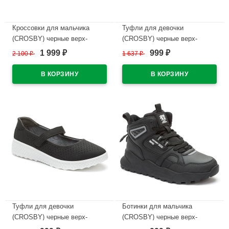
Кроссовки для мальчика
Туфли для девочки
(CROSBY) черные верх-
(CROSBY) черные верх-
искусственная кожа+сетка
искусственный нубук
1 999
999
2 100
₽
1 637
₽
₽
₽
подкладка-текстиль артикул
подкладка-натуральная кожа
248052/04-02
размерный ряд 33-38
арт.248002/06-03
В наличии
В наличии
Туфли для девочки
Ботинки для мальчика
(CROSBY) черные верх-
(CROSBY) черные верх-
искусственный нубук
искусственная кожа