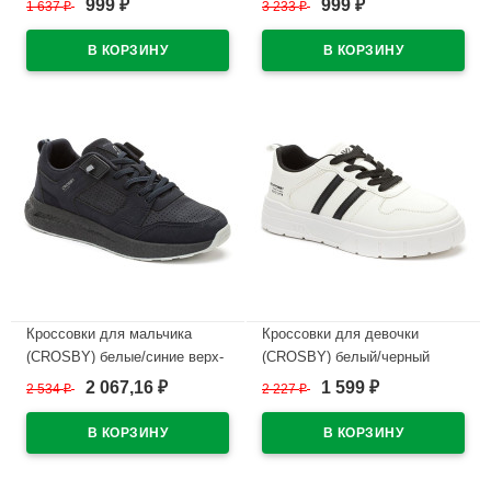
999
999
1 637
₽
3 233
₽
₽
₽
подкладка-натуральная кожа
подкладка-байка артикул
размерный ряд 34-
248298/02-01
38арт.248002/03-04
В наличии
В наличии
Кроссовки для мальчика
Кроссовки для девочки
(CROSBY) белые/синие верх-
(CROSBY) белый/черный
искусственная кожа+сетка
верх-искусственная кожа/
2 067,16
1 599
2 534
₽
2 227
₽
₽
₽
подкладка-текстиль размер
сетка подкладка-сетка
38-41 арт.248045/03-02
арт.248039/04-01
В наличии
В наличии