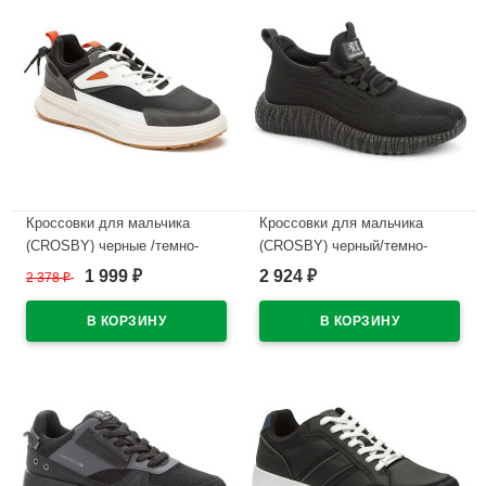
Кроссовки для мальчика
Кроссовки для мальчика
(CROSBY) черные /темно-
(CROSBY) черный/темно-
серый верх-искусственный
серый верх-искуственная
1 999
2 924
2 378
₽
₽
₽
нубук подкладка-
кожа подкладка-текстиль
искусственная кожа
артикул 447007/03-01
размерный ряд 38-41
В наличии
арт.248013/06-04
В наличии