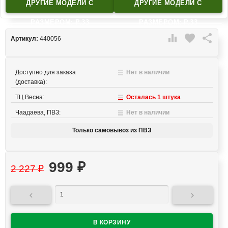
ДРУГИЕ МОДЕЛИ C
ДРУГИЕ МОДЕЛИ C
РАЗМЕРОМ: Р.33
РАЗМЕРОМ: Р.33

favorite

Артикул:
440056
Доступно для заказа
Нет в наличии
(доставка):
ТЦ Весна:
Осталась 1 штука
Чаадаева, ПВЗ:
Нет в наличии
Только самовывоз из ПВЗ
999
₽
2 227
₽

