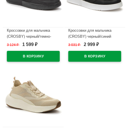
Кроссовки для мальчика
Кроссовки для мальчика
(CROSBY) черный/темно-
(CROSBY) черный/синий
серый верх-искуственная
верх-искуственная кожа
1 599
2 999
3 124
₽
3 031
₽
₽
₽
кожа подкладка-текстиль
подкладка-текстиль артикул
артикул 447002/04-02
447002/02-04
В наличии
В наличии