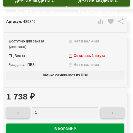
ДРУГИЕ МОДЕЛИ C
ДРУГИЕ МОДЕЛИ C
РАЗМЕРОМ: 30/116
РАЗМЕРОМ: 30/116

favorite

Артикул:
439846
Доступно для заказа
Нет в наличии
(доставка):
ТЦ Весна:
Осталась 1 штука
Чаадаева, ПВЗ:
Нет в наличии
Только самовывоз из ПВЗ
1 738
₽

