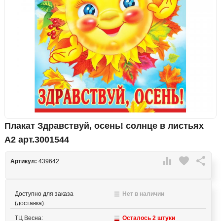
Плакат Здравствуй, осень! солнце в листьях
А2 арт.3001544

favorite

Артикул:
439642
Доступно для заказа
Нет в наличии
(доставка):
ТЦ Весна:
Осталось 2 штуки