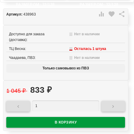
РАЗМЕРОМ: 32/128
РАЗМЕРОМ: 32/128

favorite

Артикул:
438963
Доступно для заказа
Нет в наличии
(доставка):
ТЦ Весна:
Осталась 1 штука
Чаадаева, ПВЗ:
Нет в наличии
Только самовывоз из ПВЗ
833
₽
1 045
₽

