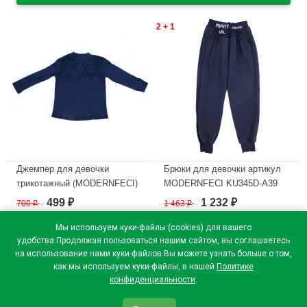
2 + 1
Джемпер для девочки
Брюки для девочки артикул
трикотажный (MODERNFECI)
MODERNFECI KU345D-A39
длинный рукав цвет темно-
размер 32/128-44/164 цвет
499
1 232
700
₽
1 463
₽
₽
₽
синий арт.204A-B39
темно-синий
размерный ряд 32/128-42/158
Мы используем куки-файлы (cookies) для вашего
В наличии
удобства.Продолжая пользоваться нашим сайтом, вы соглашаетесь
В наличии
на использование нами куки-файлов.Вы можете узнать больше о том,
как мы используем куки-файлы, в нашей
Политике
конфиденциальности
.