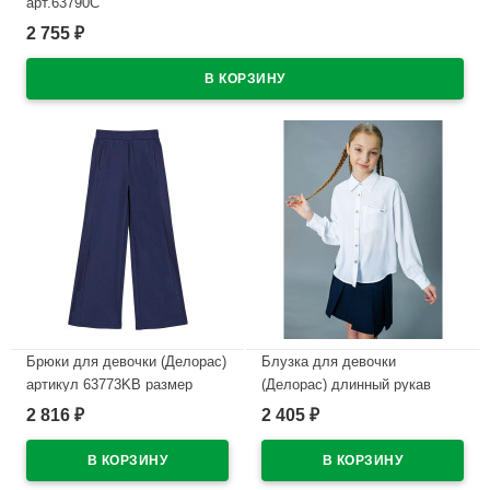
арт.63790C
2 755
₽
В наличии
Брюки для девочки (Делорас)
Блузка для девочки
артикул 63773KB размер
(Делорас) длинный рукав
34/134-44/164 цвет темно-
цвет белый арт.C64151
2 816
2 405
₽
₽
синий
В наличии
В наличии