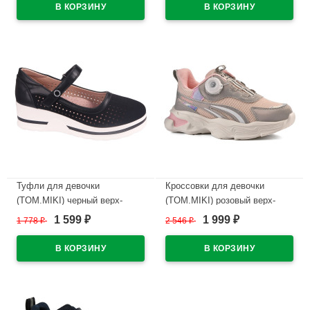
размерный ряд 32-37 арт.T-
размерный ряд 32-37 арт.T-
10754-K
10751-B
В наличии
В наличии
Туфли для девочки
Кроссовки для девочки
(TOM.MIKI) черный верх-
(TOM.MIKI) розовый верх-
искусственная кожа
искусственная кожа/текстиль
1 599
1 999
1 778
₽
2 546
₽
₽
₽
подкладка-натуральная кожа
подкладка-текстиль артикул
размерный ряд 34-39 арт.T-
T-10468-E
10745-A
В наличии
В наличии