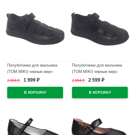
Полуботинки для мальчика
Полуботинки для мальчика
(TOM.MIKI) черные верх-
(TOM.MIKI) черные верх-
искусственная кожа
искусственная кожа
1 999
2 599
2 654
₽
2 654
₽
₽
₽
подкладка-натуральная кожа
подкладка-натуральная кожа
размерный ряд 33-38 арт.T-
размерный ряд 33-38 арт.T-
10281-A
10286-A
В наличии
В наличии