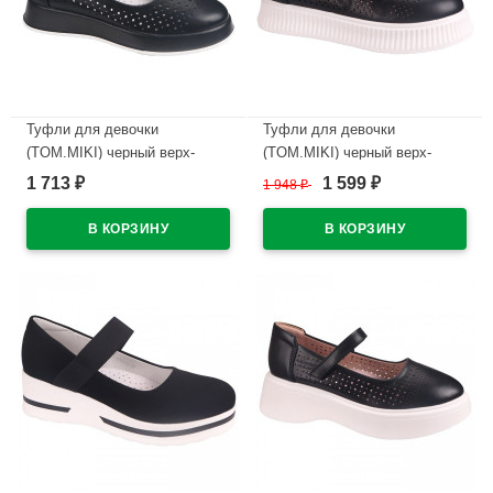
Туфли для девочки
Туфли для девочки
(TOM.MIKI) черный верх-
(TOM.MIKI) черный верх-
искусственная кожа
искусственная кожа
1 713
1 599
₽
1 948
₽
₽
подкладка-натуральная кожа
подкладка-натуральная кожа
размерный ряд 32-37 арт.T-
размерный ряд 32-37 арт.T-
10764-A
10767-B
В наличии
В наличии