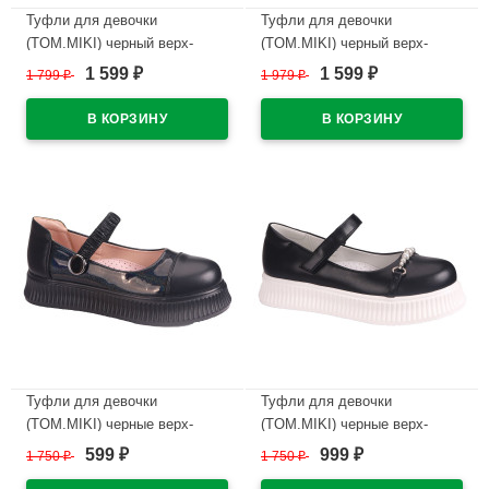
Туфли для девочки
Туфли для девочки
(TOM.MIKI) черный верх-
(TOM.MIKI) черный верх-
искусственный нубук
искусственная кожа
1 599
1 599
1 799
₽
1 979
₽
₽
₽
подкладка-натуральная кожа
подкладка-натуральная кожа
размерный ряд 34-39 арт.T-
размерный ряд 34-39 арт.T-
10741-A
10716-D
В наличии
В наличии
Туфли для девочки
Туфли для девочки
(TOM.MIKI) черные верх-
(TOM.MIKI) черные верх-
искусственная кожа
искусственная кожа
599
999
1 750
₽
1 750
₽
₽
₽
подкладка-натуральная кожа
подкладка-натуральная кожа