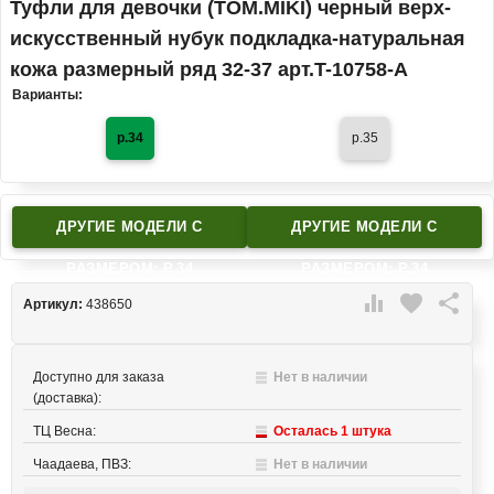
Туфли для девочки (TOM.MIKI) черный верх-
искусственный нубук подкладка-натуральная
кожа размерный ряд 32-37 арт.T-10758-A
Варианты:
р.34
р.35
ДРУГИЕ МОДЕЛИ C
ДРУГИЕ МОДЕЛИ C
РАЗМЕРОМ: Р.34
РАЗМЕРОМ: Р.34

favorite

Артикул:
438650
Доступно для заказа
Нет в наличии
(доставка):
ТЦ Весна:
Осталась 1 штука
Чаадаева, ПВЗ:
Нет в наличии