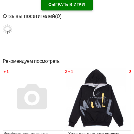
СЫГРАТЬ В ИГРУ!
Отзывы посетителей(
0
)
Рекомендуем посмотреть
2 + 1
2 + 1
ка для мальчика
Худи для мальчика артикул
Худи для 