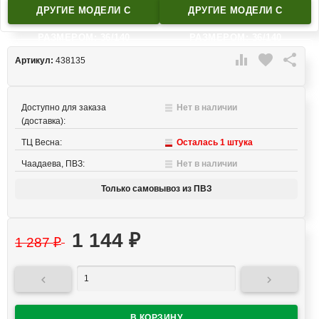
ДРУГИЕ МОДЕЛИ C
ДРУГИЕ МОДЕЛИ C
РАЗМЕРОМ: 36/140
РАЗМЕРОМ: 36/140

favorite

Артикул:
438135
Доступно для заказа
Нет в наличии
(доставка):
ТЦ Весна:
Осталась 1 штука
Чаадаева, ПВЗ:
Нет в наличии
Только самовывоз из ПВЗ
1 144
₽
1 287
₽

