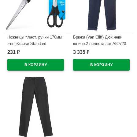
Ножницы пласт. ручки 170мм
Брюки (Van Cliff) Дюк неви
ErichKrause Standard
юниор 2 полнота арт.A89720
арт.14861
размер 34/140-44/170 цвет
231
3 335
₽
₽
синий
В наличии
В наличии