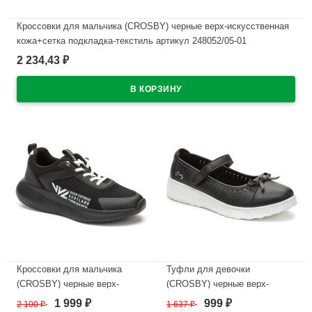
Кроссовки для мальчика (CROSBY) черные верх-искусственная
кожа+сетка подкладка-текстиль артикул 248052/05-01
2 234,43
₽
В наличии
Кроссовки для мальчика
Туфли для девочки
(CROSBY) черные верх-
(CROSBY) черные верх-
искусственная кожа+сетка
искусственный нубук
1 999
999
2 100
₽
1 637
₽
₽
₽