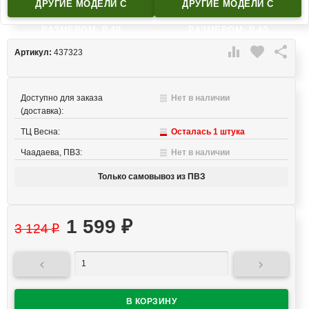
ДРУГИЕ МОДЕЛИ C
ДРУГИЕ МОДЕЛИ C
РАЗМЕРОМ: Р.40
РАЗМЕРОМ: Р.40

favorite

Артикул:
437323
Доступно для заказа
Нет в наличии
(доставка):
ТЦ Весна:
Осталась 1 штука
Чаадаева, ПВЗ:
Нет в наличии
Только самовывоз из ПВЗ
1 599
₽
3 124
₽

