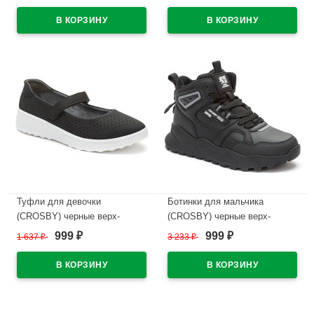
подкладка-текстиль артикул
подкладка-натуральная кожа
248052/04-02
размерный ряд 33-38
арт.248002/06-03
В наличии
В наличии
Туфли для девочки
Ботинки для мальчика
(CROSBY) черные верх-
(CROSBY) черные верх-
искусственный нубук
искусственная кожа
999
999
1 637
₽
3 233
₽
₽
₽
подкладка-натуральная кожа
подкладка-байка артикул
размерный ряд 34-
248298/02-01
38арт.248002/03-04
В наличии
В наличии