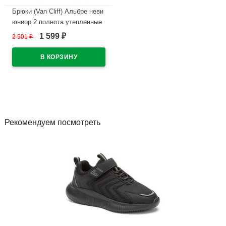
Брюки (Van Cliff) Альбре неви
юниор 2 полнота утепленные
арт.A89710 размер 30/128-
1 599
2 501
₽
₽
42/164 цвет темно-синий
В наличии
Рекомендуем посмотреть