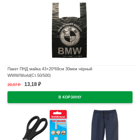
Пакет ПНД майка 43+20*69см 30мкм чёрный
WWW/World(Ст.50/500)
13,18
20,97
₽
₽
В наличии