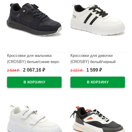
Кроссовки для мальчика
Кроссовки для девочки
(CROSBY) белые/синие верх-
(CROSBY) белый/черный
искусственная кожа+сетка
верх-искусственная кожа/
2 067,16
1 599
2 534
₽
2 227
₽
₽
₽
подкладка-текстиль размер
сетка подкладка-сетка
38-41 арт.248045/03-02
арт.248039/04-01
В наличии
В наличии