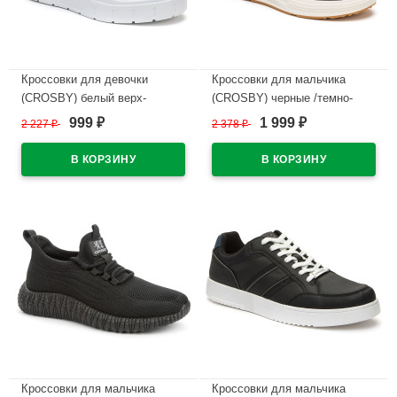
Кроссовки для девочки
Кроссовки для мальчика
(CROSBY) белый верх-
(CROSBY) черные /темно-
искусственная кожа/сетка
серый верх-искусственный
999
1 999
2 227
₽
2 378
₽
₽
₽
подкладка-сетка
нубук подкладка-
арт.248039/02-02
искусственная кожа
размерный ряд 38-41
В наличии
арт.248013/06-04
В наличии
Кроссовки для мальчика
Кроссовки для мальчика