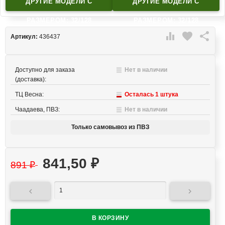
ДРУГИЕ МОДЕЛИ C
ДРУГИЕ МОДЕЛИ C
РАЗМЕРОМ: 32/128
РАЗМЕРОМ: 32/128

favorite

Артикул:
436437
Доступно для заказа
Нет в наличии
(доставка):
ТЦ Весна:
Осталась 1 штука
Чаадаева, ПВЗ:
Нет в наличии
Только самовывоз из ПВЗ
841,50
₽
891
₽

