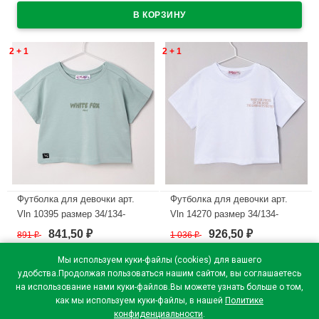
2 + 1
2 + 1
Футболка для девочки арт.
Футболка для девочки арт.
Vln 10395 размер 34/134-
Vln 14270 размер 34/134-
44/164 цвет мятный
44/164 цвет белый
841,50
926,50
891
₽
1 036
₽
₽
₽
В наличии
В наличии
Мы используем куки-файлы (cookies) для вашего
удобства.Продолжая пользоваться нашим сайтом, вы соглашаетесь
на использование нами куки-файлов.Вы можете узнать больше о том,
как мы используем куки-файлы, в нашей
Политике
конфиденциальности
.