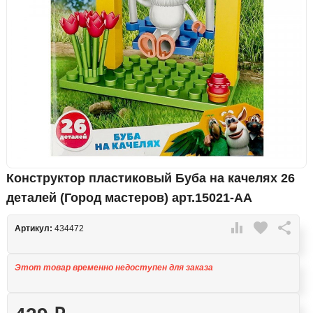
Конструктор пластиковый Буба на качелях 26
деталей (Город мастеров) арт.15021-AA

favorite

Артикул:
434472
Этот товар временно недоступен для заказа