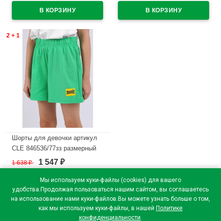
В наличии
В наличии
2 + 1
Шорты для девочки артикул
CLE 846536/77зз размерный
ряд 34/134-42/158 цвет
1 547
1 638
₽
₽
зеленый
Мы используем куки-файлы (cookies) для вашего
В наличии
удобства.Продолжая пользоваться нашим сайтом, вы соглашаетесь
на использование нами куки-файлов.Вы можете узнать больше о том,
как мы используем куки-файлы, в нашей
Политике
конфиденциальности
.