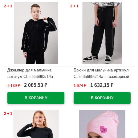
2 + 1
2 + 1
Джемпер для мальчика
Брюки для мальчика артикул
артикул CLE 856983/14а
CLE 856986/14а_п размерный
размер 32/128-42/158 цвет
ряд 34/134-42/158 цвет
2 085,53
1 632,15
2 139
₽
1 674
₽
₽
₽
черный
черный
В наличии
В наличии
2 + 1