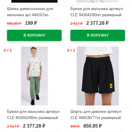
Шапка демисезонная для
Брюки для мальчика артикул
мальчика арт.444167ап
CLE 843042/80пп размерный
(CLEVER) размер 52-54 цвет
ряд 34/134-42/158 цвет
199
2 377,28
680,80
₽
2 517
₽
₽
₽
черный
черный
В наличии
В наличии
2 + 1
2 + 1
Брюки для мальчика артикул
Шорты для девочки артикул
CLE 843042/80пп размерный
CLE 846536/77зз размерный
ряд 34/134-42/158 цвет
ряд 34/134-42/158 цвет
2 377,28
850,85
2 517
₽
899
₽
₽
₽
зеленый
черный