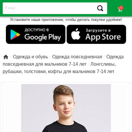
shopping_cart
Установите наше приложение, чтобы делать покупки удобнее!

Одежда и обувь
Одежда повседневная
Одежда
повседневная для мальчиков 7-14 лет
Лонгсливы,
рубашки, толстовки, кофты для мальчиков 7-14 лет