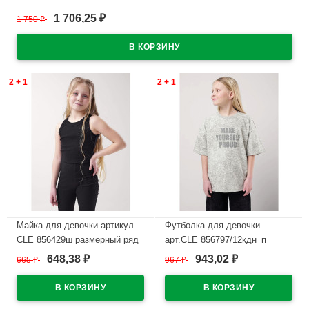
В наличии
1 706,25
1 750
₽
₽
2 + 1
2 + 1
Майка для девочки артикул
Футболка для девочки
CLE 856429ш размерный ряд
арт.CLE 856797/12кдн_п
32/128-42/158 цвет черный
размер 32/128-42/158 цвет
648,38
943,02
665
₽
967
₽
₽
₽
молочно-серый
В наличии
В наличии