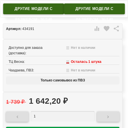
ДРУГИЕ МОДЕЛИ C
ДРУГИЕ МОДЕЛИ C
РАЗМЕРОМ: 36/140
РАЗМЕРОМ: 36/140

favorite

Артикул:
434191
Доступно для заказа
Нет в наличии
(доставка):
ТЦ Весна:
Осталась 1 штука
Чаадаева, ПВЗ:
Нет в наличии
Только самовывоз из ПВЗ
1 642,20
₽
1 739
₽

