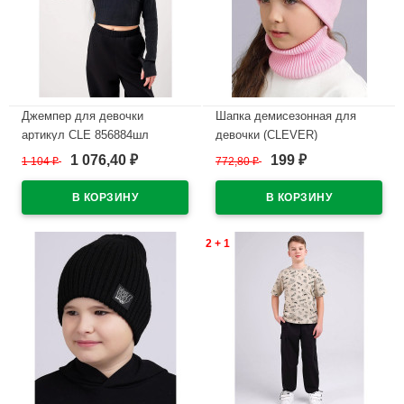
Джемпер для девочки
Шапка демисезонная для
артикул CLE 856884шл
девочки (CLEVER)
размер 34/134-40/152 цвет
арт.544031вн размер 52-54
1 076,40
199
1 104
₽
772,80
₽
₽
₽
черный
цвет розовый
В наличии
В наличии
2 + 1