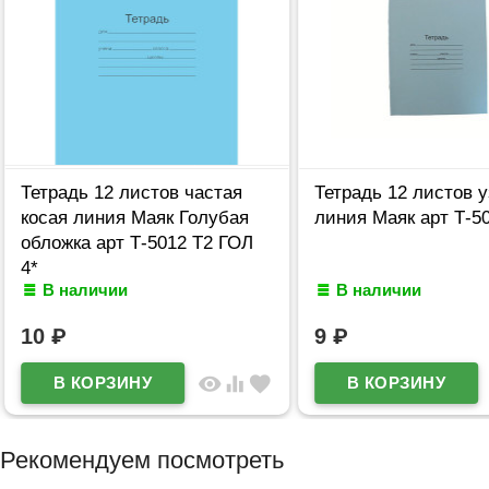
Тетрадь 12 листов частая
Тетрадь 12 листов у
косая линия Маяк Голубая
линия Маяк арт Т-50
обложка арт Т-5012 Т2 ГОЛ
4*
В наличии
В наличии
10
₽
9
₽
visibility
equalizer
favorite
Рекомендуем посмотреть