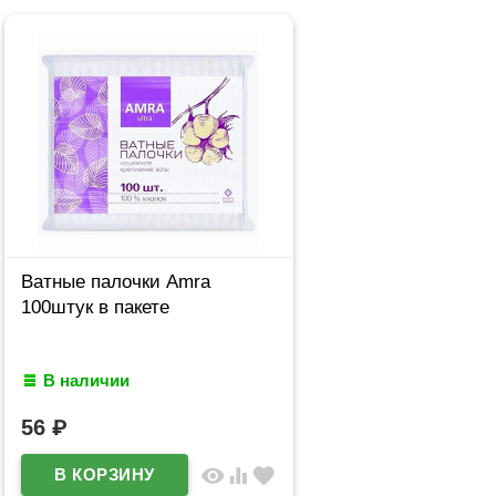
Ватные палочки Amra
100штук в пакете
В наличии
56
₽
visibility
equalizer
favorite