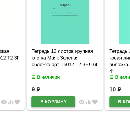
зкая
Тетрадь 12 листов крупная
Тетрадь 
12 Т2 3Г
клетка Маяк Зеленая
косая ли
обложка арт Т5012 Т2 ЗЕЛ 6Г
обложка 
4*
В наличии
В нал
9
₽
10
₽
visibility
equalizer
favorite
visibility
equalizer
favorite