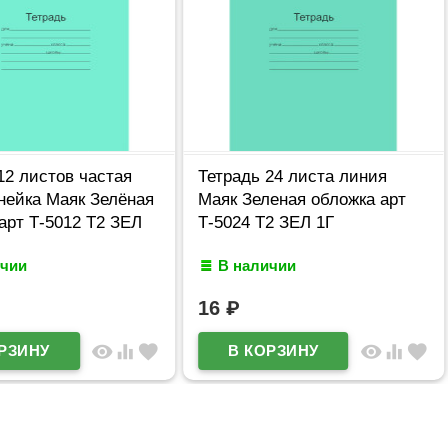
12 листов частая
Тетрадь 24 листа линия
нейка Маяк Зелёная
Маяк Зеленая обложка арт
арт Т-5012 Т2 ЗЕЛ
Т-5024 Т2 ЗЕЛ 1Г
ичии
В наличии
16
₽
visibility
equalizer
favorite
visibility
equalizer
favorite