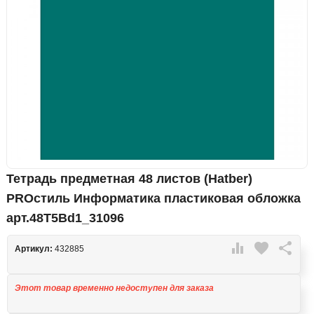
Тетрадь предметная 48 листов (Hatber)
PROстиль Информатика пластиковая обложка
арт.48Т5Вd1_31096

favorite

Артикул:
432885
Этот товар временно недоступен для заказа