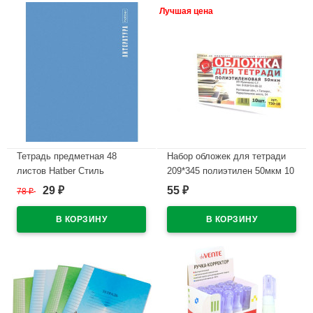
Лучшая цена
Тетрадь предметная 48
Набор обложек для тетради
листов Hatber Стиль
209*345 полиэтилен 50мкм 10
Литература пластиковая
штук в наборе арт Т50-10
29
55
78
₽
₽
₽
обложка арт.48Т5Вd2_31100
В наличии
В наличии