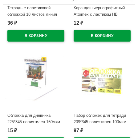
Тетрадь с пластиковой
Карандаш чернографитный
обложкой 18 листов линия
Attomex с ластиком НВ
ErichKrause Классика
зеленый корпус, пластиковый
36
12
₽
₽
CoverPrо текстура апельсин
арт.5032601
ассорти арт.56357
В наличии
В наличии
Обложка для дневника
Набор обложек для тетради
225*345 полиэтилен 150мкм
209*345 полиэтилен 100мкм
М арт Д150-100
10 штук в наборе арт Т100-10
15
97
₽
₽