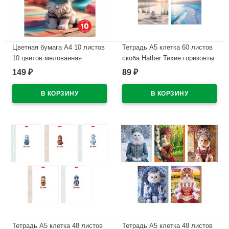
Цветная бумага А4 10 листов
Тетрадь А5 клетка 60 листов
10 цветов мелованная
скоба Hatber Тихие горизонты
двухсторонняя Hatber Скейт-
мелованный картон
149
89
₽
₽
дог в папке арт.10Бц4м_36610
ламинация софт тач
арт.60Т5В1
В наличии
В наличии
Тетрадь А5 клетка 48 листов
Тетрадь А5 клетка 48 листов