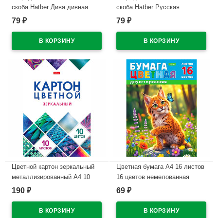
скоба Hatber Дива дивная
скоба Hatber Русская
обложка мелованная бумага
красавица обложка
79
79
₽
₽
арт.48Т5В1
мелованный картон
арт.48Т5В1
В наличии
В наличии
Цветной картон зеркальный
Цветная бумага А4 16 листов
металлизированный А4 10
16 цветов немелованная
листов 10 цветов
двухсторонняя Hatber
190
69
₽
₽
односторонний Hatber
Рысенок на скобе
Мозаика в папке
арт.16Бц4_36117
арт.10Кц4мт_23734