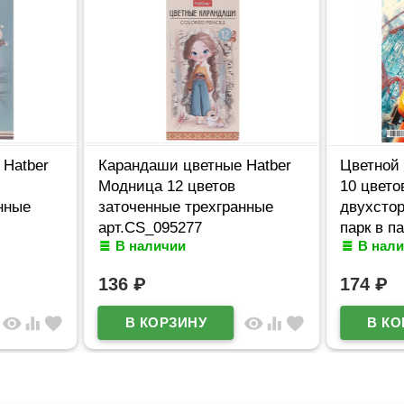
 Hatber
Карандаши цветные Hatber
Цветной 
Модница 12 цветов
10 цвет
нные
заточенные трехгранные
двухстор
арт.CS_095277
парк в п
В наличии
В нал
арт.10Кц
136
₽
174
₽
visibility
equalizer
favorite
visibility
equalizer
favorite