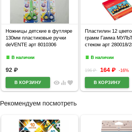
Ножницы детские в футляре
Пластилин 12 цвето
130мм пластиковые ручки
грамм Гамма МУЛЬ
deVENTE арт 8010306
стеком арт 280018/
В наличии
В наличии
92
₽
164
₽
196
₽
-16%
visibility
equalizer
favorite
Рекомендуем посмотреть