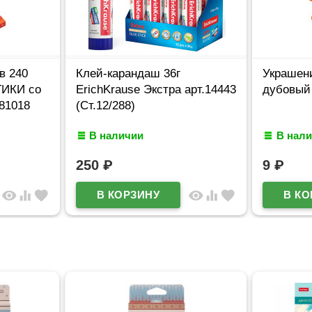
в 240
Клей-карандаш 36г
Украшени
ТИКИ со
ErichKrause Экстра арт.14443
дубовый
281018
(Ст.12/288)
В наличии
В нал
250
₽
9
₽
visibility
equalizer
favorite
visibility
equalizer
favorite