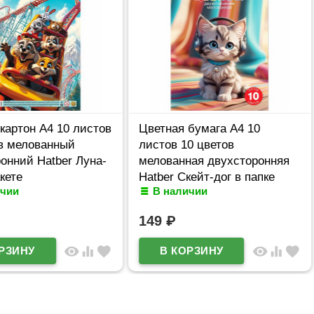
картон А4 10 листов
Цветная бумага А4 10
ов мелованный
листов 10 цветов
онний Hatber Луна-
мелованная двухсторонняя
акете
Hatber Скейт-дог в папке
ичии
В наличии
4_36116
арт.10Бц4м_36610
149
₽
visibility
equalizer
favorite
visibility
equalizer
favorite