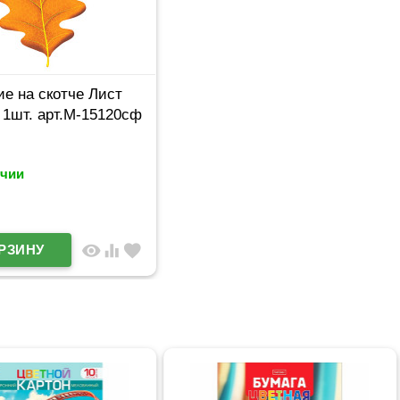
е на скотче Лист
 1шт. арт.М-15120сф
ичии
visibility
equalizer
favorite