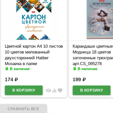
Цветной картон А4 10 листов
Карандаши цветные
10 цветов мелованный
Модница 18 цветов
двухсторонний Hatber
заточенные трехгра
Мозаика в папке
арт.CS_095278
В наличии
В наличии
арт.10Кц4_25049
174
₽
199
₽
visibility
equalizer
favorite