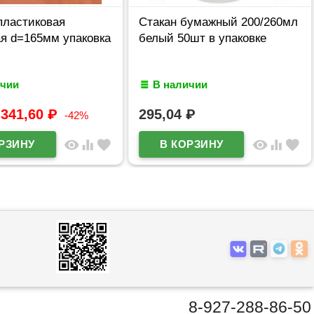
пластиковая
Стакан бумажный 200/260мл
я d=165мм упаковка
белый 50шт в упаковке
ичии
В наличии
341,60
₽
295,04
₽
-42%
visibility
equalizer
favorite
visibility
equalizer
favorite
8-927-288-86-50