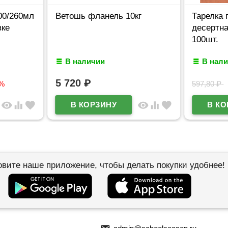
00/260мл
Ветошь фланель 10кг
Тарелка 
вке
десертна
100шт.
В наличии
В нал
5 720
₽
4%
597,80
₽
visibility
equalizer
favorite
visibility
equalizer
favorite
овите наше приложение, чтобы делать покупки удобнее!