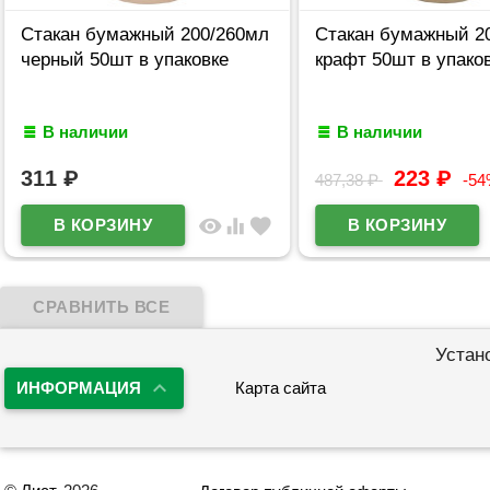
Стакан бумажный 200/260мл
Стакан бумажный 2
черный 50шт в упаковке
крафт 50шт в упако
В наличии
В наличии
311
₽
223
₽
487,38
₽
-5
visibility
equalizer
favorite
Устан
ИНФОРМАЦИЯ
Карта сайта