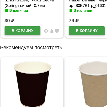
(Spring) синий, 0,7мм
арт.80Б7В1гр_01601
В наличии
В наличии
арт.31059 (Ст.50)
30
₽
79
₽
visibility
equalizer
favorite
Рекомендуем посмотреть