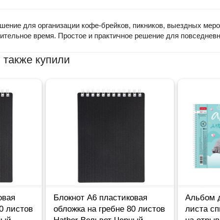
ешение для организации кофе-брейков, пикников, выездных мер
длительное время. Простое и практичное решение для повседнев
 также купили
овая
Блокнот А6 пластиковая
Альбом 
0 листов
обложка на гребне 80 листов
листа с
ный
Hatber Вельвет Черный
на отры