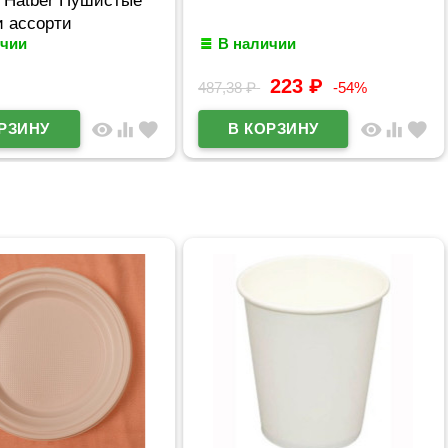
и ассорти
ичии
В наличии
Всп
223
₽
487,38
₽
-54%
visibility
equalizer
favorite
visibility
equalizer
favorite