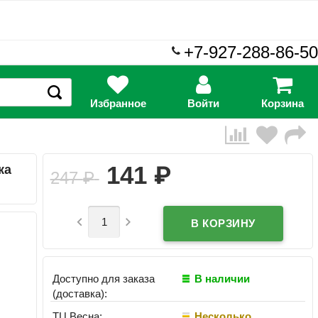
+7-927-288-86-50
Избранное
Войти
Корзина
₽
141
ка
247
₽


Доступно для заказа
В наличии
(доставка):
ТЦ Весна:
Несколько