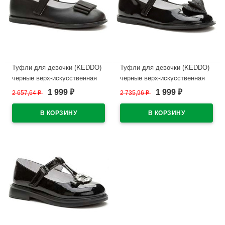
Туфли для девочки (KEDDO)
Туфли для девочки (KEDDO)
черные верх-искусственная
черные верх-искусственная
кожа лак подкладка-
кожа лак подкладка-
1 999
1 999
2 657,64
₽
2 735,96
₽
₽
₽
натуральная кожа артикул
натуральная кожа артикул
956408/03-01
956408/04-02
В наличии
В наличии