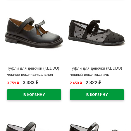
В наличии
Туфли для девочки (KEDDO)
Туфли для девочки (KEDDO)
черные верх-натуральная
черный верх-текстиль
кожа подкладка-натуральная
подкладка-натуральная кожа
3 383
2 322
3 759
₽
2 450
₽
₽
₽
кожа артикул 558004/98-01
артикул 956408/01-01
В наличии
В наличии