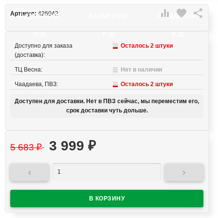

favorite

Артикул:
426042
РАЗМЕРОМ:
РАЗМЕРОМ:
РАЗМЕРОМ:
Р.36
Р.36
Р.36
Доступно для заказа
Осталось 2 штуки
(доставка):
ТЦ Весна:
Нет в наличии
Чаадаева, ПВЗ:
Осталось 2 штуки
Доступен для доставки. Нет в ПВЗ сейчас, мы переместим его,
срок доставки чуть дольше.
3 999
₽
5 683
₽

