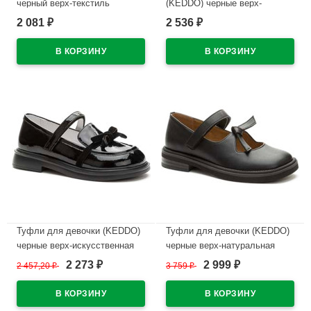
черный верх-текстиль
(KEDDO) черные верх-
подкладка-натуральная кожа
искусственная кожа
2 081
2 536
₽
₽
артикул 956408/01-02
подкладка-натуральная кожа
артикул 558145/25-01
В наличии
В наличии
Туфли для девочки (KEDDO)
Туфли для девочки (KEDDO)
черные верх-искусственная
черные верх-натуральная
кожа лак подкладка-
кожа подкладка-натуральная
2 273
2 999
2 457,20
₽
3 759
₽
₽
₽
натуральная кожа артикул
кожа артикул 558004/98-01
956401/06-02
В наличии