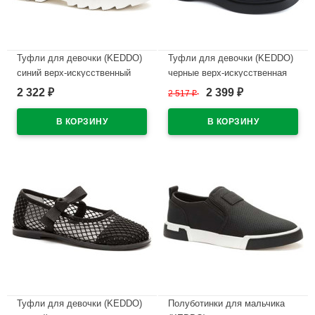
Туфли для девочки (KEDDO)
Туфли для девочки (KEDDO)
синий верх-искусственный
черные верх-искусственная
нубук подкладка-натуральная
кожа лак подкладка-
2 322
2 399
₽
2 517
₽
₽
кожа артикул 956403/02-03
натуральная кожа артикул
558007/03-01
В наличии
В наличии
Туфли для девочки (KEDDO)
Полуботинки для мальчика