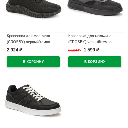
Кроссовки для мальчика
Кроссовки для мальчика
(CROSBY) черный/темно-
(CROSBY) черный/темно-
серый верх-искуственная
серый верх-искуственная
2 924
1 599
₽
3 124
₽
₽
кожа подкладка-текстиль
кожа подкладка-текстиль
артикул 447007/03-01
артикул 447002/04-02
В наличии
В наличии