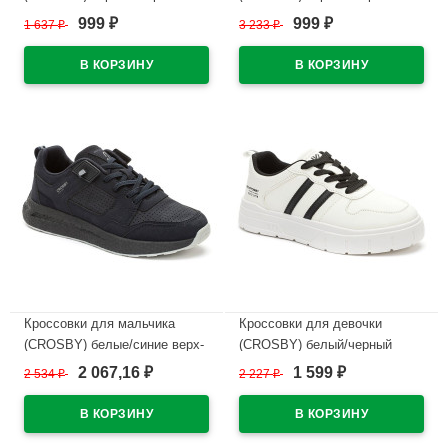
искусственный нубук
искусственная кожа
999
999
1 637
₽
3 233
₽
₽
₽
подкладка-натуральная кожа
подкладка-байка артикул
размерный ряд 34-
248298/02-01
38арт.248002/03-04
В наличии
В наличии
Кроссовки для мальчика
Кроссовки для девочки
(CROSBY) белые/синие верх-
(CROSBY) белый/черный
искусственная кожа+сетка
верх-искусственная кожа/
2 067,16
1 599
2 534
₽
2 227
₽
₽
₽
подкладка-текстиль размер
сетка подкладка-сетка
38-41 арт.248045/03-02
арт.248039/04-01
В наличии
В наличии