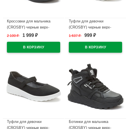
Кроссовки для мальчика
Туфли для девочки
(CROSBY) черные верх-
(CROSBY) черные верх-
искусственная кожа+сетка
искусственный нубук
1 999
999
2 100
₽
1 637
₽
₽
₽
подкладка-текстиль артикул
подкладка-натуральная кожа
248052/04-02
размерный ряд 33-38
арт.248002/06-03
В наличии
В наличии
Туфли для девочки
Ботинки для мальчика
(CROSBY) черные верх-
(CROSBY) черные верх-