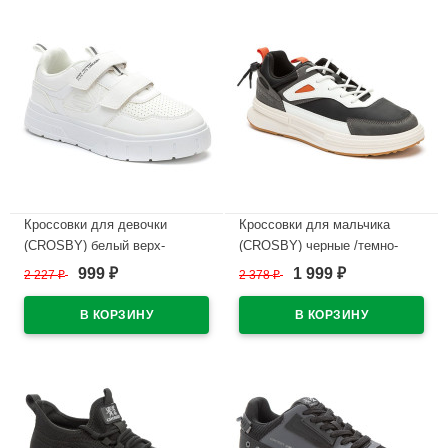
Кроссовки для девочки
Кроссовки для мальчика
(CROSBY) белый верх-
(CROSBY) черные /темно-
искусственная кожа/сетка
серый верх-искусственный
999
1 999
2 227
₽
2 378
₽
₽
₽
подкладка-сетка
нубук подкладка-
арт.248039/02-02
искусственная кожа
размерный ряд 38-41
В наличии
арт.248013/06-04
В наличии