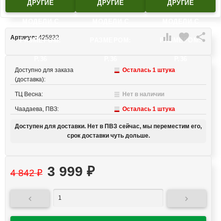
ДРУГИЕ
ДРУГИЕ
ДРУГИЕ
МОДЕЛИ C
МОДЕЛИ C
МОДЕЛИ C

favorite

Артикул:
425832
РАЗМЕРОМ:
РАЗМЕРОМ:
РАЗМЕРОМ:
Р.36
Р.36
Р.36
Доступно для заказа
Осталась 1 штука
(доставка):
ТЦ Весна:
Нет в наличии
Чаадаева, ПВЗ:
Осталась 1 штука
Доступен для доставки. Нет в ПВЗ сейчас, мы переместим его,
срок доставки чуть дольше.
3 999
₽
4 842
₽

