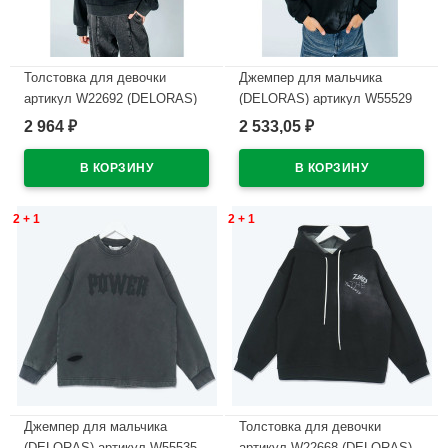
Толстовка для девочки
Джемпер для мальчика
артикул W22692 (DELORAS)
(DELORAS) артикул W55529
размер цвет черный
размер 34/134-44/164 цвет
2 964
2 533,05
₽
₽
черный
В наличии
В наличии
2 + 1
2 + 1
Джемпер для мальчика
Толстовка для девочки
(DELORAS) артикул W55535
артикул W22668 (DELORAS)