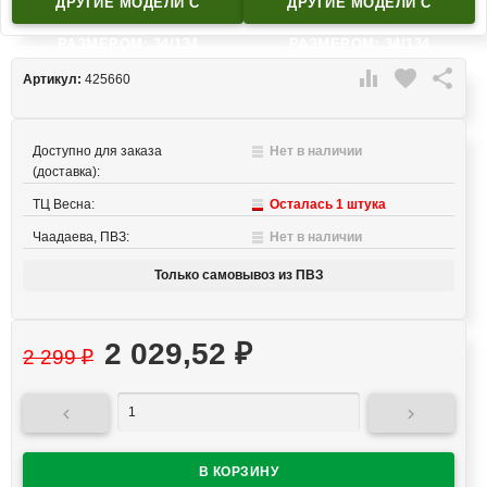
ДРУГИЕ МОДЕЛИ C
ДРУГИЕ МОДЕЛИ C
РАЗМЕРОМ: 34/134
РАЗМЕРОМ: 34/134

favorite

Артикул:
425660
Доступно для заказа
Нет в наличии
(доставка):
ТЦ Весна:
Осталась 1 штука
Чаадаева, ПВЗ:
Нет в наличии
Только самовывоз из ПВЗ
2 029,52
₽
2 299
₽

