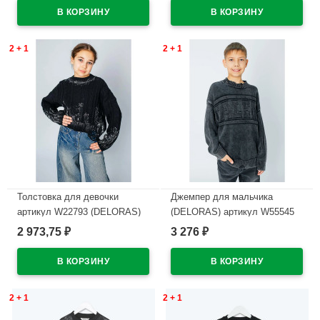
В наличии
В наличии
2 + 1
2 + 1
Толстовка для девочки
Джемпер для мальчика
артикул W22793 (DELORAS)
(DELORAS) артикул W55545
размер цвет черный
размер 34/134-44/164 цвет
2 973,75
3 276
₽
₽
темно-серый
В наличии
В наличии
2 + 1
2 + 1