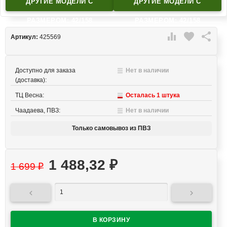
ДРУГИЕ МОДЕЛИ C
ДРУГИЕ МОДЕЛИ C
РАЗМЕРОМ: 42/158
РАЗМЕРОМ: 42/158

favorite

Артикул:
425569
Доступно для заказа
Нет в наличии
(доставка):
ТЦ Весна:
Осталась 1 штука
Чаадаева, ПВЗ:
Нет в наличии
Только самовывоз из ПВЗ
1 488,32
₽
1 699
₽

