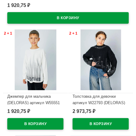
1 920,75
₽
В наличии
2 + 1
2 + 1
Джемпер для мальчика
Толстовка для девочки
(DELORAS) артикул W55551
артикул W22793 (DELORAS)
размер 34/134-44/164 цвет
размер цвет черный
1 920,75
2 973,75
₽
₽
молочный
В наличии
В наличии