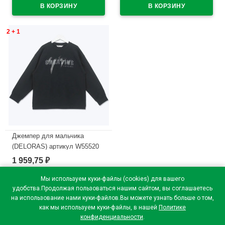
В наличии
2 + 1
Джемпер для мальчика
(DELORAS) артикул W55520
размер 34/134-44/164 цвет
1 959,75
₽
черный
Мы используем куки-файлы (cookies) для вашего
В наличии
удобства.Продолжая пользоваться нашим сайтом, вы соглашаетесь
на использование нами куки-файлов.Вы можете узнать больше о том,
как мы используем куки-файлы, в нашей
Политике
конфиденциальности
.