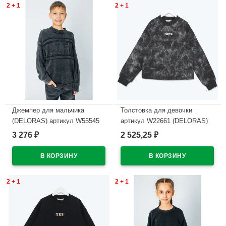
2 + 1
2 + 1
Джемпер для мальчика
Толстовка для девочки
(DELORAS) артикул W55545
артикул W22661 (DELORAS)
размер 34/134-44/164 цвет
размер цвет черный
3 276
2 525,25
₽
₽
темно-серый
В наличии
В наличии
2 + 1
2 + 1