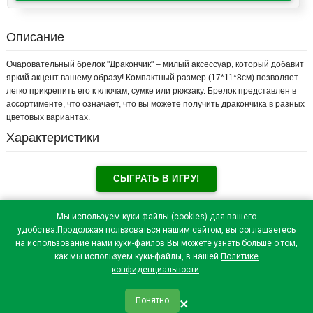
Описание
Очаровательный брелок "Дракончик" – милый аксессуар, который добавит
яркий акцент вашему образу! Компактный размер (17*11*8см) позволяет
легко прикрепить его к ключам, сумке или рюкзаку. Брелок представлен в
ассортименте, что означает, что вы можете получить дракончика в разных
цветовых вариантах.
Характеристики
СЫГРАТЬ В ИГРУ!
Отзывы посетителей(
0
)
Мы используем куки-файлы (cookies) для вашего
удобства.Продолжая пользоваться нашим сайтом, вы соглашаетесь
на использование нами куки-файлов.Вы можете узнать больше о том,
как мы используем куки-файлы, в нашей
Политике
конфиденциальности
.
×
Понятно
qr_code
home
favorite
verified
person