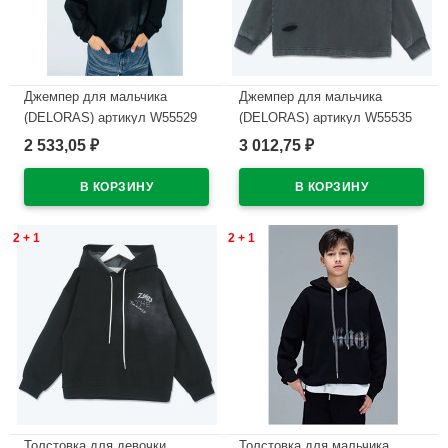
Джемпер для мальчика
Джемпер для мальчика
(DELORAS) артикул W55529
(DELORAS) артикул W55535
размер 34/134-44/164 цвет
размер 34/134-44/164 цвет
2 533,05
3 012,75
₽
₽
черный
черный
В наличии
В наличии
2 + 1
2 + 1
Толстовка для девочки
Толстовка для мальчика