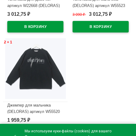
артикул W22668 (DELORAS)
(DELORAS) артикул W55523
размер цвет черный
размер 34/134-44/164 цвет
3 012,75
3 012,75
₽
3 090
₽
₽
черный
В наличии
В наличии
2 + 1
Джемпер для мальчика
(DELORAS) артикул W55520
размер 34/134-44/164 цвет
1 959,75
₽
черный
Мы используем куки-файлы (cookies) для вашего
В наличии