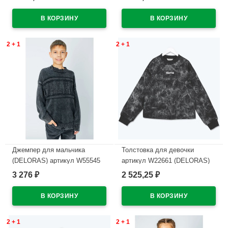
молочный
В наличии
В наличии
2 + 1
2 + 1
Джемпер для мальчика
Толстовка для девочки
(DELORAS) артикул W55545
артикул W22661 (DELORAS)
размер 34/134-44/164 цвет
размер цвет черный
3 276
2 525,25
₽
₽
темно-серый
В наличии
В наличии
2 + 1
2 + 1