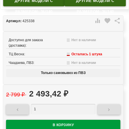
ДРУГИЕ МОДЕЛИ C
ДРУГИЕ МОДЕЛИ C
РАЗМЕРОМ: 36/140
РАЗМЕРОМ: 36/140

favorite

Артикул:
425338
Доступно для заказа
Нет в наличии
(доставка):
ТЦ Весна:
Осталась 1 штука
Чаадаева, ПВЗ:
Нет в наличии
Только самовывоз из ПВЗ
2 493,42
₽
2 799
₽

