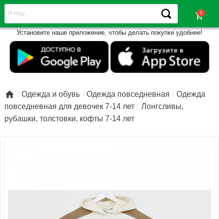
shopping_cart
Установите наше приложение, чтобы делать покупки удобнее!

Одежда и обувь
Одежда повседневная
Одежда
повседневная для девочек 7-14 лет
Лонгсливы,
рубашки, толстовки, кофты 7-14 лет