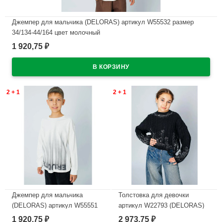
Джемпер для мальчика (DELORAS) артикул W55532 размер
34/134-44/164 цвет молочный
1 920,75
₽
В наличии
2 + 1
2 + 1
Джемпер для мальчика
Толстовка для девочки
(DELORAS) артикул W55551
артикул W22793 (DELORAS)
размер 34/134-44/164 цвет
размер цвет черный
1 920,75
2 973,75
₽
₽