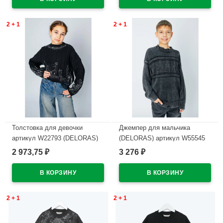
В наличии
2 + 1
2 + 1
Толстовка для девочки
Джемпер для мальчика
артикул W22793 (DELORAS)
(DELORAS) артикул W55545
размер цвет черный
размер 34/134-44/164 цвет
2 973,75
3 276
₽
₽
темно-серый
В наличии
В наличии
2 + 1
2 + 1