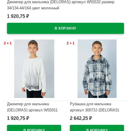
Джемпер для мальчика (DELORAS) артикул W55532 размер
34/134-44/164 цвет молочный
1 920,75
₽
В наличии
2 + 1
2 + 1
Джемпер для мальчика
Рубашка для мальчика
(DELORAS) артикул W55551
артикул 30073J (DELORAS)
размер 34/134-44/164 цвет
размер цвет серый
1 920,75
2 642,25
₽
₽
молочный
В наличии