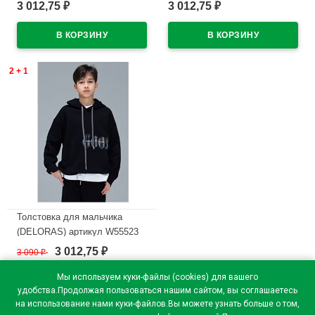
размер 34/134-44/164 цвет
размер цвет черный
3 012,75
3 012,75
₽
₽
черный
В наличии
В наличии
2 + 1
Толстовка для мальчика
(DELORAS) артикул W55523
размер 34/134-44/164 цвет
3 012,75
3 090
₽
₽
черный
Мы используем куки-файлы (cookies) для вашего
В наличии
удобства.Продолжая пользоваться нашим сайтом, вы соглашаетесь
на использование нами куки-файлов.Вы можете узнать больше о том,