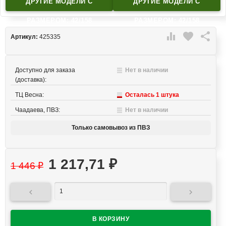
ДРУГИЕ МОДЕЛИ C
ДРУГИЕ МОДЕЛИ C
РАЗМЕРОМ: 42/158
РАЗМЕРОМ: 42/158

favorite

Артикул:
425335
Доступно для заказа
Нет в наличии
(доставка):
ТЦ Весна:
Осталась 1 штука
Чаадаева, ПВЗ:
Нет в наличии
Только самовывоз из ПВЗ
1 217,71
₽
1 446
₽

