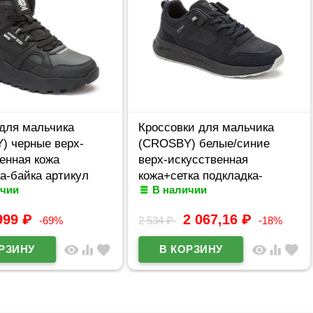
 для мальчика
Кроссовки для мальчика
) черные верх-
(CROSBY) белые/синие
енная кожа
верх-искусственная
а-байка артикул
кожа+сетка подкладка-
ичии
В наличии
2-01
текстиль размер 38-41
арт.248045/03-02
999
₽
2 067,16
₽
-69%
2 534
₽
-18%
visibility
equalizer
favorite
visibility
equalizer
favorite