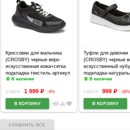
Кроссовки для мальчика
Туфли для девочки
(CROSBY) черные верх-
(CROSBY) черные в
искусственная кожа+сетка
искусственный нубу
подкладка-текстиль артикул
подкладка-натураль
В наличии
В наличии
248052/04-02
размерный ряд 33-3
арт.248002/06-03
1 999
₽
999
₽
2 100
₽
-4%
1 637
₽
-38
visibility
equalizer
favorite