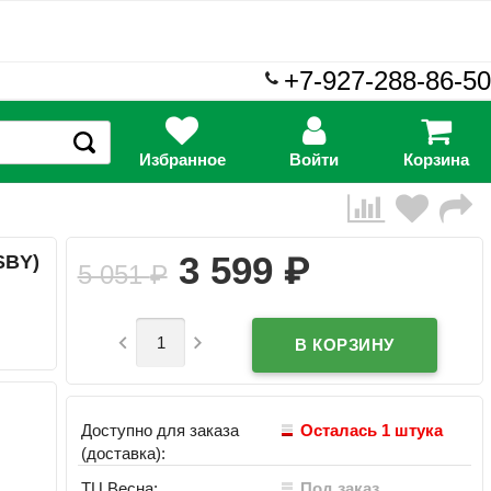
+7-927-288-86-50
Избранное
Войти
Корзина
₽
3 599
SBY)
5 051
₽


Доступно для заказа
Осталась 1 штука
(доставка):
ТЦ Весна:
Под заказ