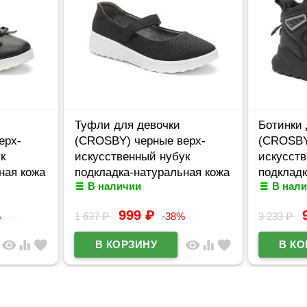
Туфли для девочки
Ботинки
ерх-
(CROSBY) черные верх-
(CROSBY
к
искусственный нубук
искусств
ная кожа
подкладка-натуральная кожа
подкладк
В наличии
В нал
8
размерный ряд 34-
248298/0
38арт.248002/03-04
999
₽
%
1 637
₽
-38%
3 233
₽
visibility
equalizer
favorite
visibility
equalizer
favorite