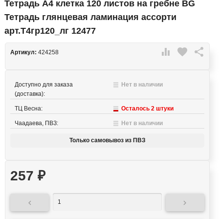
Тетрадь А4 клетка 120 листов на гребне BG
Тетрадь глянцевая ламинация ассорти
арт.Т4гр120_лг 12477

favorite

Артикул:
424258
Доступно для заказа
Нет в наличии
(доставка):
ТЦ Весна:
Осталось 2 штуки
Чаадаева, ПВЗ:
Нет в наличии
Только самовывоз из ПВЗ
257
₽

