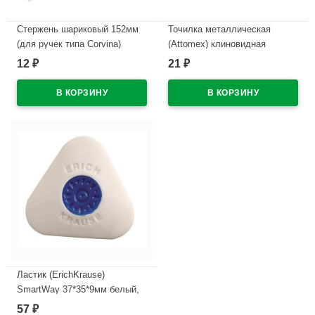
Стержень шариковый 152мм
Точилка металлическая
(для ручек типа Corvina)
(Attomex) клиновидная
1,0мм черный
поперечные грани 1 отверстие
12
21
₽
₽
арт.4071304
В наличии
В наличии
Ластик (ErichKrause)
SmartWay 37*35*9мм белый,
треуг. с центр.
57
₽