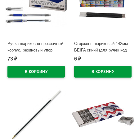
Ручка шариковая прозрачный
Стержень шариковый 142мм
корпус, резиновый упор
BEIFA синий (для ручек код
(PIANO) Максрайтер (Maxriter)
447) арт.АА134-BL
73
6
₽
₽
синий, 0,5мм, масло
В наличии
арт.РТ-338/1152 (Ст.12/144)
В наличии