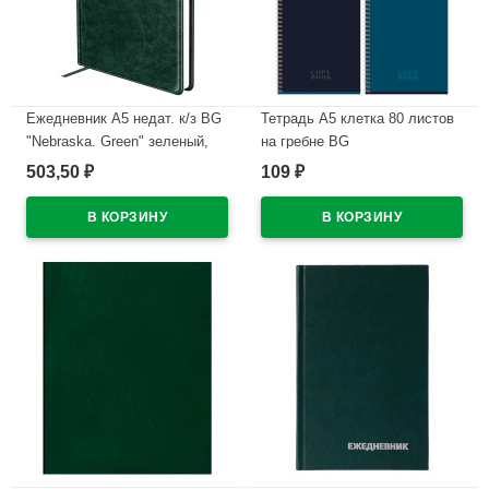
Ежедневник А5 недат. к/з BG
Тетрадь А5 клетка 80 листов
"Nebraska. Green" зеленый,
на гребне BG
160л
Однотонный.Темный ассорти
503,50
109
₽
₽
арт.Т5гр80 11107
В наличии
В наличии