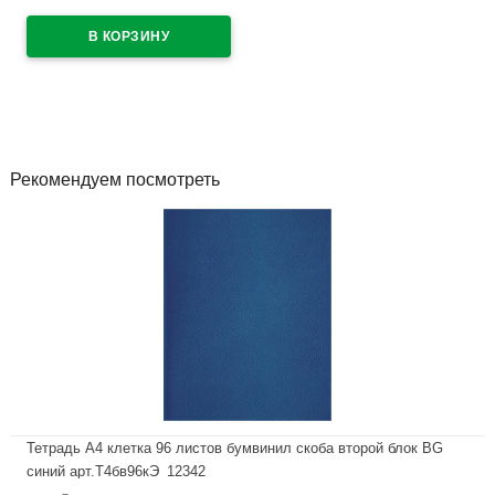
арт.58000/45552 (Ст.36) (Ст.36)
В наличии
Рекомендуем посмотреть
Тетрадь А4 клетка 96 листов бумвинил скоба второй блок BG
синий арт.Т4бв96кЭ_12342