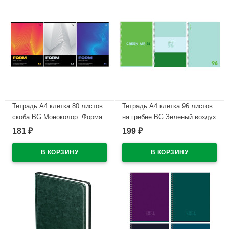
Тетрадь А4 клетка 80 листов
Тетрадь А4 клетка 96 листов
скоба BG Моноколор. Форма
на гребне BG Зеленый воздух
ассорти арт.Т4ск80 63254
матовая ламинация ассорти
181
199
₽
₽
арт.Т4гр96_лм 11925
В наличии
В наличии