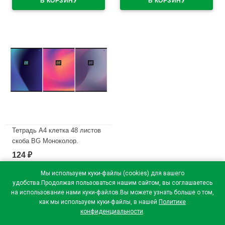
В наличии
Тетрадь А4 клетка 48 листов
скоба BG Моноколор.
Градиент ассорти арт.Т4ск48
124
₽
63251
Мы используем куки-файлы (cookies) для вашего
В наличии
удобства.Продолжая пользоваться нашим сайтом, вы соглашаетесь
на использование нами куки-файлов.Вы можете узнать больше о том,
как мы используем куки-файлы, в нашей
Политике
конфиденциальности
.