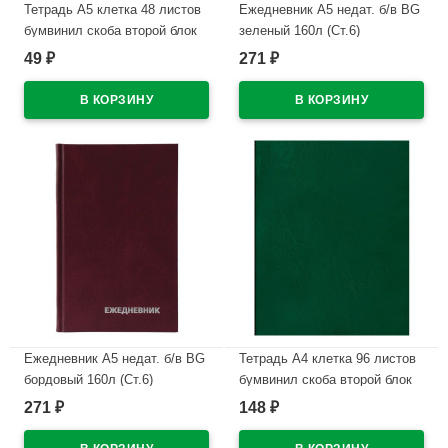
Тетрадь А5 клетка 48 листов
Ежедневник А5 недат. б/в BG
бумвинил скоба второй блок
зеленый 160л (Ст.6)
BG зеленый
49
271
₽
₽
В наличии
арт.Т5бв48кЭ_12319
В наличии
Ежедневник А5 недат. б/в BG
Тетрадь А4 клетка 96 листов
бордовый 160л (Ст.6)
бумвинил скоба второй блок
BG зеленый
271
148
₽
₽
В наличии
арт.Т4бв96кЭ_12343