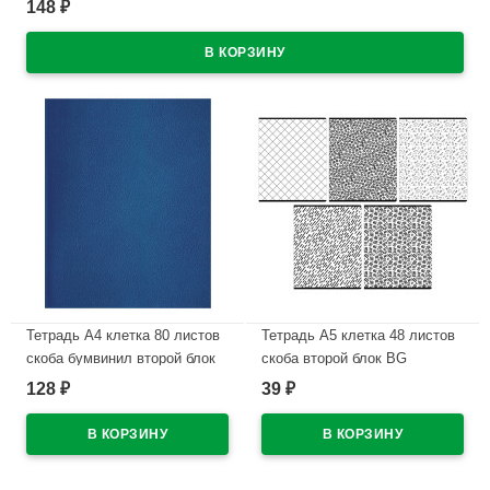
148
₽
В наличии
Тетрадь А4 клетка 80 листов
Тетрадь А5 клетка 48 листов
скоба бумвинил второй блок
скоба второй блок BG
BG синий арт.Т4бв80кЭ_12326
Элементы ассорти арт.Т5ск48
128
39
₽
₽
60310
В наличии
В наличии