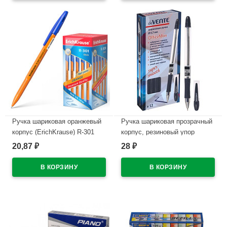
Ручка шариковая оранжевый
Ручка шариковая прозрачный
корпус (ErichKrause) R-301
корпус, резиновый упор
Охра (Orange) синий, 0,7мм
(deVENTE) Офисный
20,87
28
₽
₽
арт.43194 (Ст.50)
Максимум (Office Max) синий,
0,7мм, игла, масло (стержень
В наличии
140мм) арт.5073809 (Ст.)
В наличии