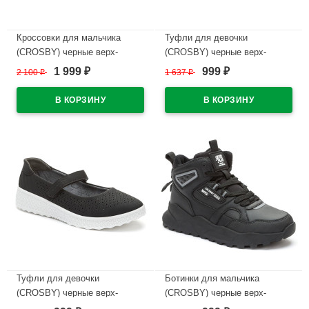
Кроссовки для мальчика
Туфли для девочки
(CROSBY) черные верх-
(CROSBY) черные верх-
искусственная кожа+сетка
искусственный нубук
1 999
999
2 100
₽
1 637
₽
₽
₽
подкладка-текстиль артикул
подкладка-натуральная кожа
248052/04-02
размерный ряд 33-38
арт.248002/06-03
В наличии
В наличии
Туфли для девочки
Ботинки для мальчика
(CROSBY) черные верх-
(CROSBY) черные верх-
искусственный нубук
искусственная кожа