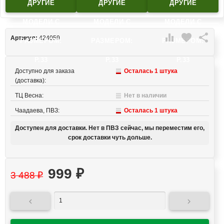
ДРУГИЕ
ДРУГИЕ
ДРУГИЕ
МОДЕЛИ C
МОДЕЛИ C
МОДЕЛИ C

favorite

Артикул:
424059
РАЗМЕРОМ:
РАЗМЕРОМ:
РАЗМЕРОМ:
Р.33
Р.33
Р.33
Доступно для заказа
Осталась 1 штука
(доставка):
ТЦ Весна:
Нет в наличии
Чаадаева, ПВЗ:
Осталась 1 штука
Доступен для доставки. Нет в ПВЗ сейчас, мы переместим его,
срок доставки чуть дольше.
999
₽
3 488
₽

