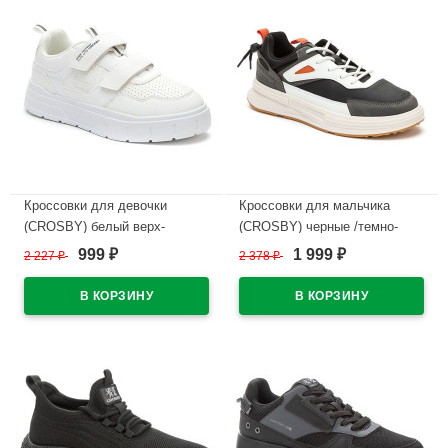
Кроссовки для девочки
Кроссовки для мальчика
(CROSBY) белый верх-
(CROSBY) черные /темно-
искусственная кожа/сетка
серый верх-искусственный
999
1 999
2 227
₽
2 378
₽
₽
₽
подкладка-сетка
нубук подкладка-
арт.248039/02-02
искусственная кожа
размерный ряд 38-41
В наличии
арт.248013/06-04
В наличии