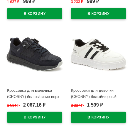
999
999
1 637
₽
3 233
₽
₽
₽
подкладка-натуральная кожа
подкладка-байка артикул
размерный ряд 34-
248298/02-01
38арт.248002/03-04
В наличии
В наличии
Кроссовки для мальчика
Кроссовки для девочки
(CROSBY) белые/синие верх-
(CROSBY) белый/черный
искусственная кожа+сетка
верх-искусственная кожа/
2 067,16
1 599
2 534
₽
2 227
₽
₽
₽
подкладка-текстиль размер
сетка подкладка-сетка
38-41 арт.248045/03-02
арт.248039/04-01
В наличии
В наличии