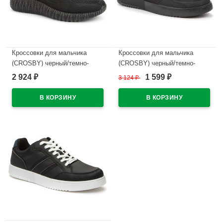
Кроссовки для мальчика
Кроссовки для мальчика
(CROSBY) черный/темно-
(CROSBY) черный/темно-
серый верх-искуственная
серый верх-искуственная
2 924
1 599
₽
3 124
₽
₽
кожа подкладка-текстиль
кожа подкладка-текстиль
артикул 447007/03-01
артикул 447002/04-02
В наличии
В наличии