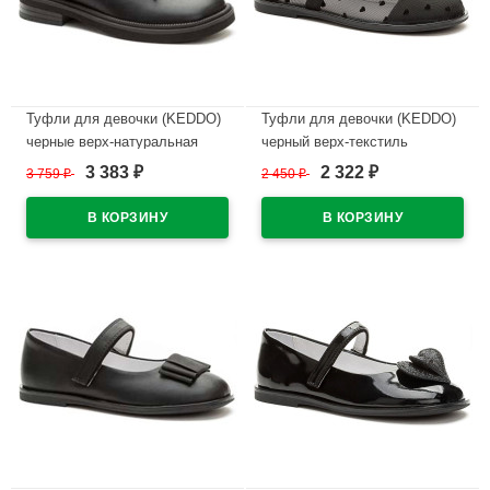
Туфли для девочки (KEDDO)
Туфли для девочки (KEDDO)
черные верх-натуральная
черный верх-текстиль
кожа подкладка-натуральная
подкладка-натуральная кожа
3 383
2 322
3 759
₽
2 450
₽
₽
₽
кожа артикул 558004/98-01
артикул 956408/01-01
В наличии
В наличии