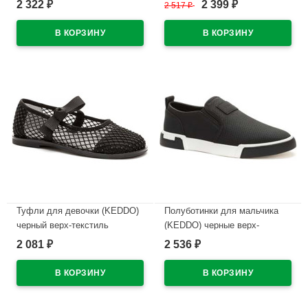
2 322
2 399
₽
2 517
₽
₽
кожа артикул 956403/02-03
натуральная кожа артикул
558007/03-01
В наличии
В наличии
Туфли для девочки (KEDDO)
Полуботинки для мальчика
черный верх-текстиль
(KEDDO) черные верх-
подкладка-натуральная кожа
искусственная кожа
2 081
2 536
₽
₽
артикул 956408/01-02
подкладка-натуральная кожа
артикул 558145/25-01
В наличии
В наличии