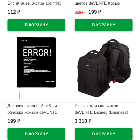
ErichKrause Экстра арт.4443
цветов deVENTE Космо
(Ст.20/480)
(Cosmo) в пластиковый
112
199
₽
218
₽
₽
блистере арт.5073408
В наличии
В наличии
Дневник школьный гибкая
Рюкзак для мальчиков
обложка кожзам deVENTE
deVENTE Бизнес (Business)
Ошибка (ERROR!)
черный 44x31x14 см
199
3 310
₽
₽
шелкография, отстрочка,
арт.7032374
ляссе арт.2022212
В наличии