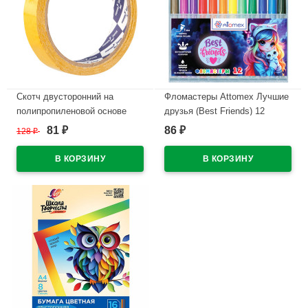
Скотч двусторонний на
Фломастеры Attomex Лучшие
полипропиленовой основе
друзья (Best Friends) 12
19*10м ТМ Klebebänder (Ст.48)
цветов вентилируемый
81
86
128
₽
₽
₽
колпачок, пластиковый
В наличии
блистер арт.5081618
В наличии