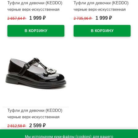
Туфли для девочки (KEDDO)
Туфли для девочки (KEDDO)
черные верх-искусственная
черные верх-искусственная
кожа лак подкладка-
кожа лак подкладка-
1 999
1 999
2 657,64
₽
2 735,96
₽
₽
₽
натуральная кожа артикул
натуральная кожа артикул
956408/03-01
956408/04-02
В наличии
В наличии
Туфли для девочки (KEDDO)
черные верх-искусственная
кожа лак подкладка-
2 599
2 812,58
₽
₽
натуральная кожа артикул
956401/05-02
Мы используем куки-файлы (cookies) для вашего