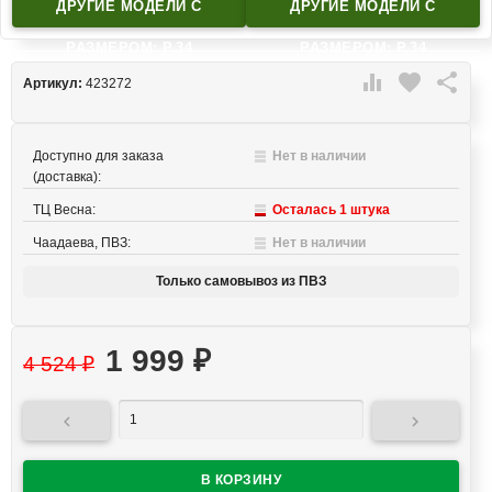
ДРУГИЕ МОДЕЛИ C
ДРУГИЕ МОДЕЛИ C
РАЗМЕРОМ: Р.34
РАЗМЕРОМ: Р.34

favorite

Артикул:
423272
Доступно для заказа
Нет в наличии
(доставка):
ТЦ Весна:
Осталась 1 штука
Чаадаева, ПВЗ:
Нет в наличии
Только самовывоз из ПВЗ
1 999
₽
4 524
₽

