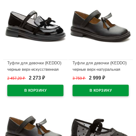
Туфли для девочки (KEDDO)
Туфли для девочки (KEDDO)
черные верх-искусственная
черные верх-натуральная
кожа лак подкладка-
кожа подкладка-натуральная
2 273
2 999
2 457,20
₽
3 759
₽
₽
₽
натуральная кожа артикул
кожа артикул 558004/98-01
956401/06-02
В наличии
В наличии