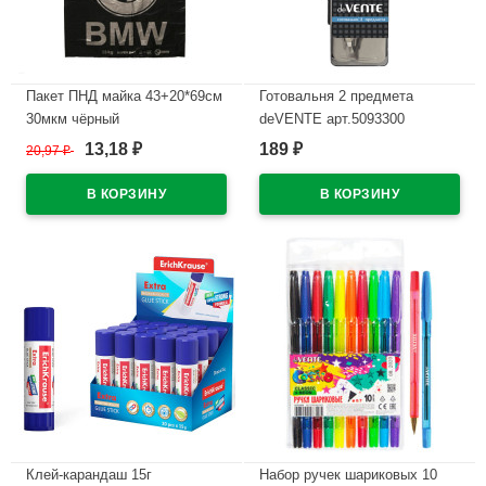
Пакет ПНД майка 43+20*69см
Готовальня 2 предмета
30мкм чёрный
deVENTE арт.5093300
WWW/World(Ст.50/500)
13,18
189
20,97
₽
₽
₽
В наличии
В наличии
Клей-карандаш 15г
Набор ручек шариковых 10