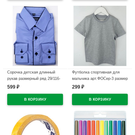
В наличии
Сорочка детская длинный
Футболка спортивная для
рукав размерный ряд 29/116-
мальчика арт.ФОСер-3 размер
122-36/158-164 цвет голубой
32/128-40/152 100% хлопок
599
299
₽
₽
Brostem арт.107Hd
цвет серый
В наличии
В наличии