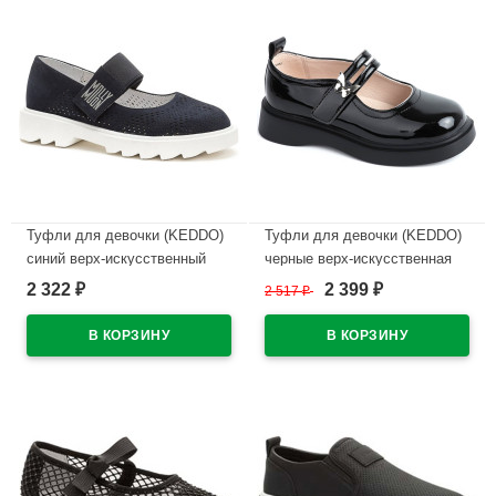
Туфли для девочки (KEDDO)
Туфли для девочки (KEDDO)
синий верх-искусственный
черные верх-искусственная
нубук подкладка-натуральная
кожа лак подкладка-
2 322
2 399
₽
2 517
₽
₽
кожа артикул 956403/02-03
натуральная кожа артикул
558007/03-01
В наличии
В наличии