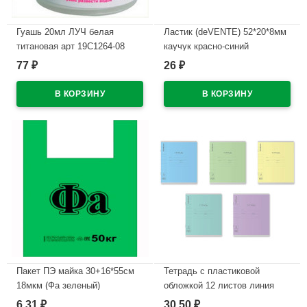
Гуашь 20мл ЛУЧ белая
Ластик (deVENTE) 52*20*8мм
титановая арт 19С1264-08
каучук красно-синий
арт.4070707
77
26
₽
₽
В наличии
В наличии
Пакет ПЭ майка 30+16*55см
Тетрадь с пластиковой
18мкм (Фа зеленый)
обложкой 12 листов линия
ErichKrause Классика
6,31
30,50
₽
₽