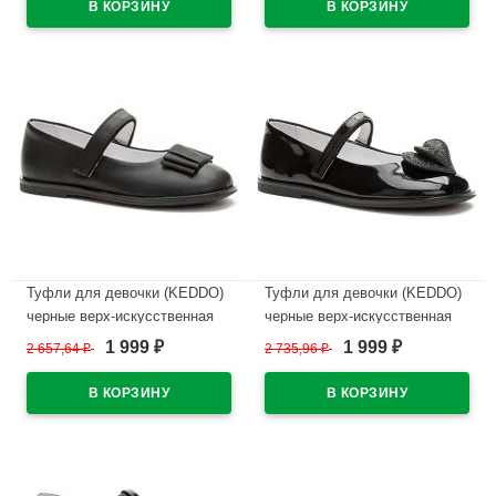
В наличии
В наличии
Туфли для девочки (KEDDO)
Туфли для девочки (KEDDO)
черные верх-искусственная
черные верх-искусственная
кожа лак подкладка-
кожа лак подкладка-
1 999
1 999
2 657,64
₽
2 735,96
₽
₽
₽
натуральная кожа артикул
натуральная кожа артикул
956408/03-01
956408/04-02
В наличии
В наличии