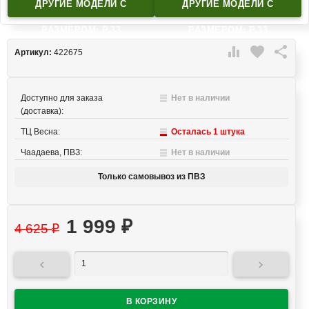
ДРУГИЕ МОДЕЛИ C
ДРУГИЕ МОДЕЛИ C
РАЗМЕРОМ: Р.33
РАЗМЕРОМ: Р.33

favorite

Артикул:
422675
Доступно для заказа
Нет в наличии
(доставка):
ТЦ Весна:
Осталась 1 штука
Чаадаева, ПВЗ:
Нет в наличии
Только самовывоз из ПВЗ
1 999
₽
4 625
₽

