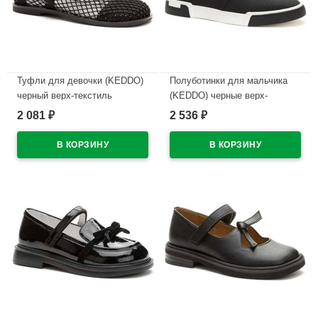
Туфли для девочки (KEDDO)
Полуботинки для мальчика
черный верх-текстиль
(KEDDO) черные верх-
подкладка-натуральная кожа
искусственная кожа
2 081
2 536
₽
₽
артикул 956408/01-02
подкладка-натуральная кожа
артикул 558145/25-01
В наличии
В наличии