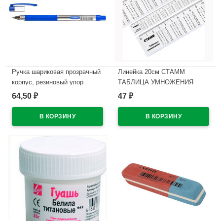
Ручка шариковая прозрачный
Линейка 20см СТАММ
корпус, резиновый упор
ТАБЛИЦА УМНОЖЕНИЯ
(PIANO) синий, 0,5мм, игла,
арт.ЛС02
64,50
47
₽
₽
масло арт.РТ-350-12
В наличии
В наличии