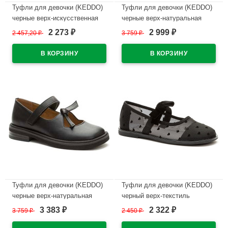
Туфли для девочки (KEDDO)
Туфли для девочки (KEDDO)
черные верх-искусственная
черные верх-натуральная
кожа лак подкладка-
кожа подкладка-натуральная
2 273
2 999
2 457,20
₽
3 759
₽
₽
₽
натуральная кожа артикул
кожа артикул 558004/98-01
956401/06-02
В наличии
В наличии
Туфли для девочки (KEDDO)
Туфли для девочки (KEDDO)
черные верх-натуральная
черный верх-текстиль
кожа подкладка-натуральная
подкладка-натуральная кожа
3 383
2 322
3 759
₽
2 450
₽
₽
₽
кожа артикул 558004/98-01
артикул 956408/01-01