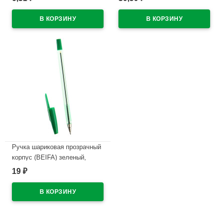
В наличии
CoverPrо ассорти арт.56339
В наличии
Ручка шариковая прозрачный
корпус (BEIFA) зеленый,
0,5мм арт.АА 927 GR
19
₽
(Ст.50/4000)
В наличии