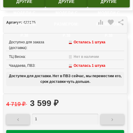
ДРУГИЕ
ДРУГИЕ
ДРУГИЕ
МОДЕЛИ C
МОДЕЛИ C
МОДЕЛИ C

favorite

Артикул:
422175
РАЗМЕРОМ:
РАЗМЕРОМ:
РАЗМЕРОМ:
Р.38
Р.38
Р.38
Доступно для заказа
Осталась 1 штука
(доставка):
ТЦ Весна:
Нет в наличии
Чаадаева, ПВЗ:
Осталась 1 штука
Доступен для доставки. Нет в ПВЗ сейчас, мы переместим его,
срок доставки чуть дольше.
3 599
₽
4 719
₽

