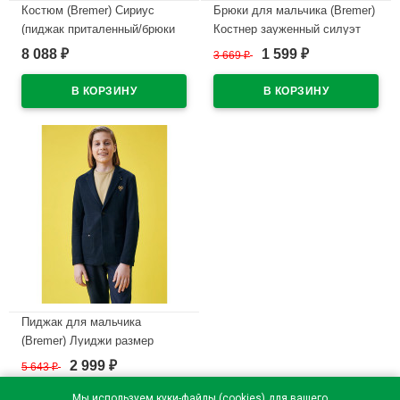
Костюм (Bremer) Сириус
Брюки для мальчика (Bremer)
(пиджак приталенный/брюки
Костнер зауженный силуэт
зауженные) размер 30/128-
размер 46/170-48/182 цвет
8 088
1 599
₽
3 669
₽
₽
44/182 цвет синий
серый
В наличии
В наличии
Пиджак для мальчика
(Bremer) Луиджи размер
32/140-44/176 цвет синий
2 999
5 643
₽
₽
В наличии
Мы используем куки-файлы (cookies) для вашего