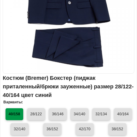
Костюм (Bremer) Бокстер (пиджак
приталенный/брюки зауженные) размер 28/122-
40/164 цвет синий
Варианты:
40/158
28/122
36/146
34/140
32/134
40/164
32/140
36/152
42/170
38/152