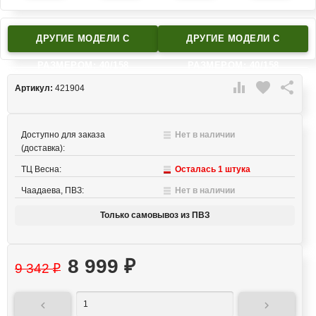
ДРУГИЕ МОДЕЛИ C
ДРУГИЕ МОДЕЛИ C
РАЗМЕРОМ: 40/158
РАЗМЕРОМ: 40/158

favorite

Артикул:
421904
Доступно для заказа
Нет в наличии
(доставка):
ТЦ Весна:
Осталась 1 штука
Чаадаева, ПВЗ:
Нет в наличии
Только самовывоз из ПВЗ
8 999
₽
9 342
₽

