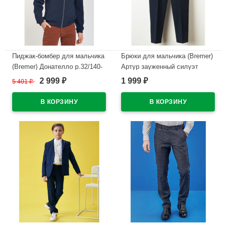
Пиджак-бомбер для мальчика
Брюки для мальчика (Bremer)
(Bremer) Донателло р.32/140-
Артур зауженный силуэт
44/176 цвет синий
размер 46/170-48/182 цвет
2 999
1 999
5 401
₽
₽
₽
синий 3 полнота
В наличии
В наличии