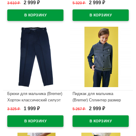
размер 30/128-42/170 цвет
32/140-44/176 цвет синий
2 999
2 999
3 610
₽
5 320
₽
₽
₽
синий
В наличии
В наличии
Брюки для мальчика (Bremer)
Пиджак для мальчика
Хортон классический силуэт
(Bremer) Сплинтер размер
размер 34/134-44/164 цвет
32/140-44/176 цвет синий
1 999
2 999
3 325
₽
5 267
₽
₽
₽
темно-синий
В наличии
В наличии