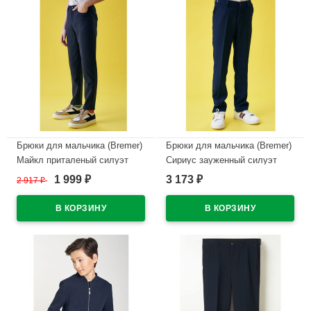
Брюки для мальчика (Bremer)
Брюки для мальчика (Bremer)
Майкл приталеный силуэт
Сириус зауженный силуэт
размер 30/128-42/170 цвет
размер 30/128-44/176 цвет
1 999
3 173
2 917
₽
₽
₽
темно-синий
синий
В наличии
В наличии