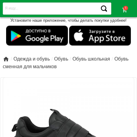
shopping_cart
Установите наше приложение, чтобы делать покупки удобнее!

Одежда и обувь
Обувь
Обувь школьная
Обувь
сменная для мальчиков