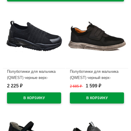
Полуботинки для мальчика
Полуботинки для мальчика
(QWEST) черные верх-
(QWEST) черный верх-
текстиль подкладка-
искусственная кожа/текстиль
2 225
1 599
₽
2 685
₽
₽
натуральная кожа размерный
подкладка-натуральная кожа
ряд 31-37 артикул 232T-F28-
размер 32-37 арт.232T-Z1-3848
3831
В наличии
В наличии