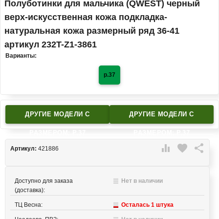
Полуботинки для мальчика (QWEST) черный
верх-искусственная кожа подкладка-
натуральная кожа размерный ряд 36-41
артикул 232T-Z1-3861
Варианты:
р.37
ДРУГИЕ МОДЕЛИ C
ДРУГИЕ МОДЕЛИ C
РАЗМЕРОМ: Р.37
РАЗМЕРОМ: Р.37

favorite

Артикул:
421886
Доступно для заказа
Нет в наличии
(доставка):
ТЦ Весна:
Осталась 1 штука