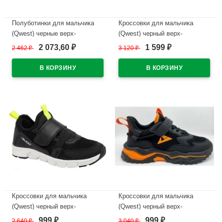
Полуботинки для мальчика
Кроссовки для мальчика
(Qwest) черные верх-
(Qwest) черный верх-
искуственная кожа
искусственная кожа/текстиль
2 073,60
1 599
2 462
₽
3 120
₽
₽
₽
подкладка-натуральная кожа
подкладка-текстиль
размерный ряд 32-37
размерный ряд 31-36 артикул
арт.222T-Z1-3187
221K-F1-2971
В наличии
В наличии
Кроссовки для мальчика
Кроссовки для мальчика
(Qwest) черный верх-
(Qwest) черный верх-
искусственная кожа/текстиль
искусственная кожа
999
999
2 640
₽
3 040
₽
₽
₽