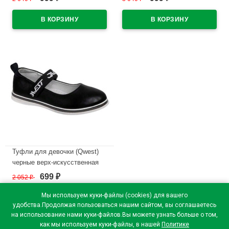
подкладка-текстиль
подкладка-текстиль
размерный ряд 30-35 артикул
размерный ряд 32-37 артикул
221K-Z28-2918
201K-F16-2932 (14)
В наличии
В наличии
Туфли для девочки (Qwest)
черные верх-искусственная
кожа подкладка-натуральная
699
2 052
₽
₽
кожа размерный ряд 32-37
арт.212T-G6-2471
Мы используем куки-файлы (cookies) для вашего
удобства.Продолжая пользоваться нашим сайтом, вы соглашаетесь
В наличии
на использование нами куки-файлов.Вы можете узнать больше о том,
как мы используем куки-файлы, в нашей
Политике