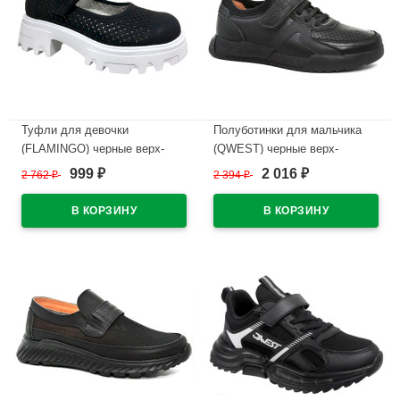
Туфли для девочки
Полуботинки для мальчика
(FLAMINGO) черные верх-
(QWEST) черные верх-
натуральный нубук
искусственная кожа
999
2 016
2 762
₽
2 394
₽
₽
₽
подкладка-натуральная кожа
подкладка-натуральная кожа
размерный ряд 33-38
размерный ряд 33-36 артикул
арт.232T-G6-3868
222T-Z25-3261
В наличии
В наличии