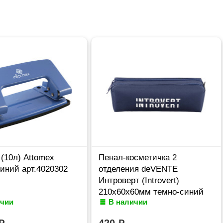
(10л) Attomex
Пенал-косметичка 2
иний арт.4020302
отделения deVENTE
Интроверт (Introvert)
210x60x60мм темно-синий
ичии
В наличии
арт.7020669