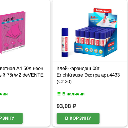
ветная А4 50л неон
Клей-карандаш 08г
ый 75г/м2 deVENTE
ErichKrause Экстра арт.4433
(Ст.30)
ичии
В наличии
93,08
₽