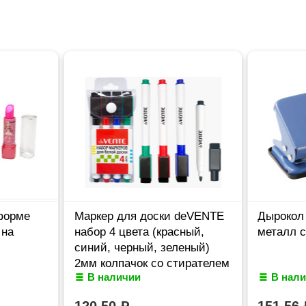
форме
Маркер для доски deVENTE
Дырокол 
 на
набор 4 цвета (красный,
металл с
синий, черный, зеленый)
2мм колпачок со стирателем
В наличии
В нал
и магнитом для крепления
арт.5040605 (Ст.4)