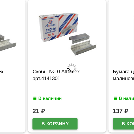
ex
Скобы №10 Attomex
Бумага ц
арт.4141301
малинов
В наличии
В нал
21
₽
137
₽