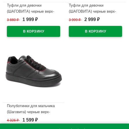
Туфли для девочки
Туфли для девочки
(ШАГОВИТА) черные верх-
(ШАГОВИТА) черные верх-
натуральная кожа лак
натуральная кожа подкладка-
1 999
2 999
3 880
₽
3 999
₽
₽
₽
подкладка-натуральная кожа
натуральная кожа размерный
размерный ряд 33-37
ряд 36-40 арт.23КФ 93001
арт.23КФ 63004
В наличии
В наличии
Полуботинки для мальчика
(Шаговита) черные верх-
натуральная кожа подкладка-
1 599
4 326
₽
₽
натуральная кожа артикул