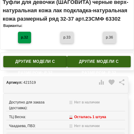
Туфли для девочки (ШАГОВИТА) черные верх-
натуральная кожа лак подкладка-натуральная
кожа размерный ряд 32-37 арт.23СМФ 63302
Варианты:
р.32
р.33
р.36
ДРУГИЕ МОДЕЛИ C
ДРУГИЕ МОДЕЛИ C
РАЗМЕРОМ: Р.32
РАЗМЕРОМ: Р.32

favorite

Артикул:
421519
Доступно для заказа
Нет в наличии
(доставка):
ТЦ Весна:
Осталась 1 штука
Чаадаева, ПВЗ:
Нет в наличии