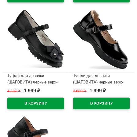
арт.23СМФ 63302
В наличии
В наличии
Туфли для девочки
Туфли для девочки
(ШАГОВИТА) черные верх-
(ШАГОВИТА) черные верх-
натуральная кожа подкладка-
натуральная кожа лак
1 999
1 999
4 337
₽
3 880
₽
₽
₽
натуральная кожа размерный
подкладка-натуральная кожа
ряд 32-34 арт.23КФ 63007
размерный ряд 33-37
арт.23КФ 63004
В наличии
В наличии