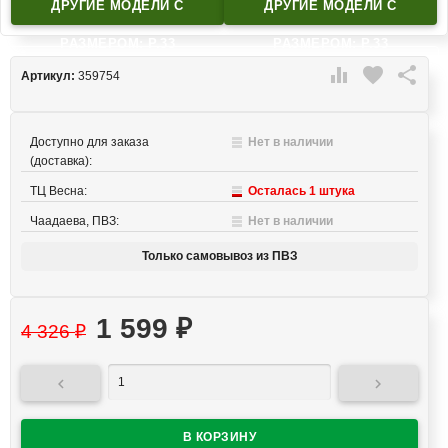
ДРУГИЕ МОДЕЛИ C
ДРУГИЕ МОДЕЛИ C
РАЗМЕРОМ: Р.33
РАЗМЕРОМ: Р.33

favorite

Артикул:
359754
Доступно для заказа
Нет в наличии
(доставка):
ТЦ Весна:
Осталась 1 штука
Чаадаева, ПВЗ:
Нет в наличии
Только самовывоз из ПВЗ
1 599
₽
4 326
₽

