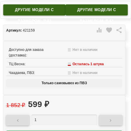
ДРУГИЕ МОДЕЛИ C
ДРУГИЕ МОДЕЛИ C
РАЗМЕРОМ: Р.43
РАЗМЕРОМ: Р.43

favorite

Артикул:
421159
Доступно для заказа
Нет в наличии
(доставка):
ТЦ Весна:
Осталась 1 штука
Чаадаева, ПВЗ:
Нет в наличии
Только самовывоз из ПВЗ
599
₽
1 852
₽

