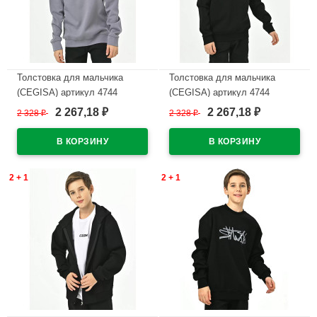
Толстовка для мальчика
Толстовка для мальчика
(CEGISA) артикул 4744
(CEGISA) артикул 4744
размерный ряд 30/116-34/134
размерный ряд 30/116-34/134
2 267,18
2 267,18
2 328
₽
2 328
₽
₽
₽
цвет серый
цвет черный
В наличии
В наличии
2 + 1
2 + 1