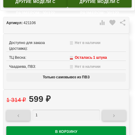
ДРУГИЕ МОДЕЛИ C
ДРУГИЕ МОДЕЛИ C
РАЗМЕРОМ: 30/122
РАЗМЕРОМ: 30/122

favorite

Артикул:
421106
Доступно для заказа
Нет в наличии
(доставка):
ТЦ Весна:
Осталась 1 штука
Чаадаева, ПВЗ:
Нет в наличии
Только самовывоз из ПВЗ
599
₽
1 314
₽

