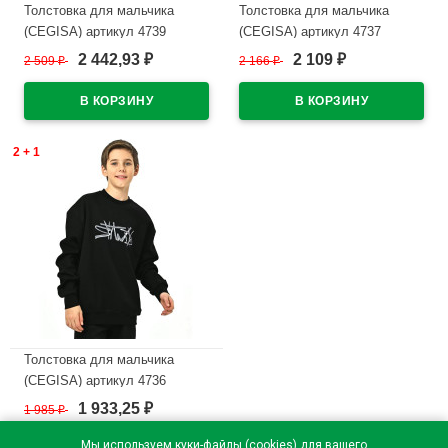
Толстовка для мальчика
Толстовка для мальчика
(CEGISA) артикул 4739
(CEGISA) артикул 4737
размерный ряд 36/140-40/152
размерный ряд 42/158-46/170
2 442,93
2 109
2 509
₽
2 166
₽
₽
₽
цвет черный
цвет черный
В наличии
В наличии
2 + 1
Толстовка для мальчика
(CEGISA) артикул 4736
размерный ряд 36/140-40/152
1 933,25
1 985
₽
₽
цвет черный
Мы используем куки-файлы (cookies) для вашего