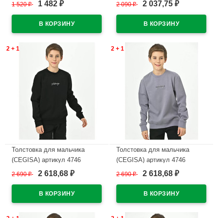
размерный ряд 30/116-34/134
размерный ряд 30/116-34/134
1 482
2 037,75
1 520
₽
2 090
₽
₽
₽
цвет черный
цвет бежевый
В наличии
В наличии
2 + 1
2 + 1
Толстовка для мальчика
Толстовка для мальчика
(CEGISA) артикул 4746
(CEGISA) артикул 4746
размерный ряд 42/158-46/170
размерный ряд 42/158-46/170
2 618,68
2 618,68
2 690
₽
2 690
₽
₽
₽
цвет черный
цвет серый
В наличии
В наличии